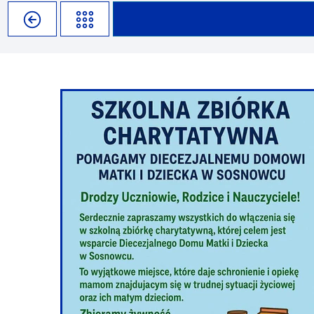
Misja szkoły
Egzaminy i sprawdziany
Sprawdzian kompetencji język
Pomoc Psycholog
Kadra pedagogiczna
Matura
Ważne terminy
Ubezp
Rada Szkoły
Samorząd Szkolny
Regulamin rekrutacji
Sukcesy
Wykaz podręczników
Dlaczego Zamoyski?
Edukator roku
Projekty edukacyjne
System rekrutacji elektronicz
Ambasador Zamoyskiego
Rzecznik Praw Ucznia
Biblioteka szkolna
mLegitymacja
Pedagog i Psycholog
Konkursy, wykłady
Doradca Zawodowy
Gabinet PZiPP
Wyszukiwarka uczelni