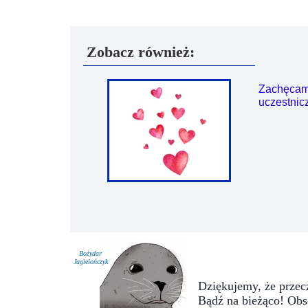
Zobacz również:
Zachęcam
uczestnic
Bożydar
Jagielończyk
Dziękujemy, że przecz
Bądź na bieżąco! Obs
P. Kochanowska