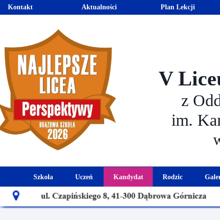
Kontakt
Aktualności
Plan Lekcji
V Lice
z Od
im. Ka
Szkoła
Uczeń
Kandydat
Rodzic
Gale
Historia szkoły
Kalendarz roku szkolnego
Aktualności dla kandydató
Harmonogram sp
Patron szkoły
Wymagania edukacyjne
Oferta edukacyjna
Rada 