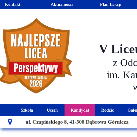
Kontakt
Aktualności
Plan Lekcji
V Lice
z Od
im. Ka
Szkoła
Uczeń
Kandydat
Rodzic
Gale
Historia szkoły
Kalendarz roku szkolnego
Aktualności dla kandydató
Harmonogram sp
Patron szkoły
Wymagania edukacyjne
Oferta edukacyjna
Rada 