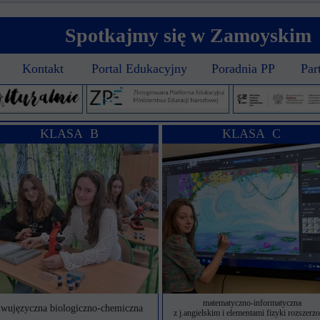
Spotkajmy się w Zamoyskim
Kontakt
Portal Edukacyjny
Poradnia PP
Par
KLASA B
KLASA C
matematyczno-informatyczna
wujęzyczna biologiczno-chemiczna
z j.angielskim i elementami fizyki rozszerz