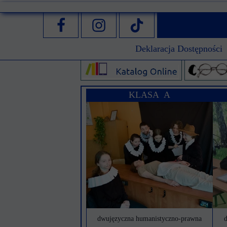
Przerwy szkolne
Deklaracja Dostępności
KLASA A
dwujęzyczna humanistyczno-prawna
d