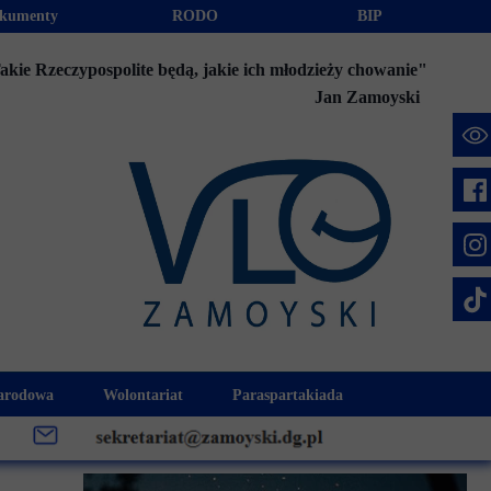
kumenty
RODO
BIP
akie Rzeczypospolite będą, jakie ich młodzieży chowanie"
Jan Zamoyski
e
arodowa
Wolontariat
Paraspartakiada
mus+
Akcje charytatywne
Fundusz Stypendialny "Jesteśmy 
week
Klub Wolontariusza "Jesteśmy z Wami"
Integracja szkolna