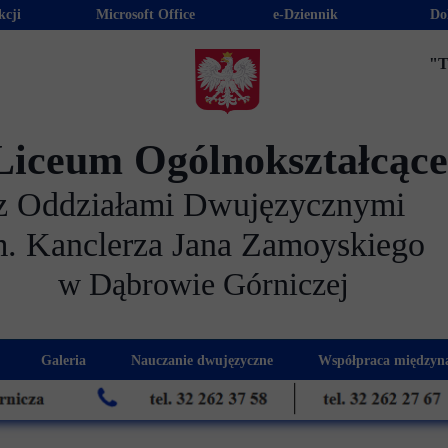
kcji
Microsoft Office
e-Dziennik
Do
"T
Liceum Ogólnokształcąc
z Oddziałami Dwujęzycznymi
m. Kanclerza Jana Zamoyskiego
w Dąbrowie Górniczej
Galeria
Nauczanie dwujęzyczne
Współpraca międzyn
 kandydatów
nogram spotkań z rodzicami
Kadra dwujęzyczna
Eras
kacyjna
Rada Rodziców
Euro