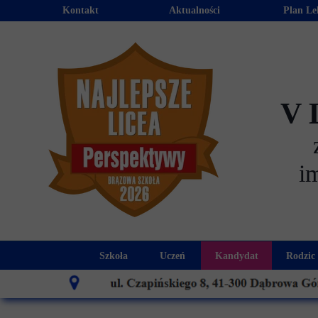
Kontakt
Aktualności
Plan Le
V 
i
Szkoła
Uczeń
Kandydat
Rodzic
Historia szkoły
Kalendarz roku szkolnego
Aktualności dla
Harmo
Patron szkoły
Wymagania edukacyjne
Oferta edu