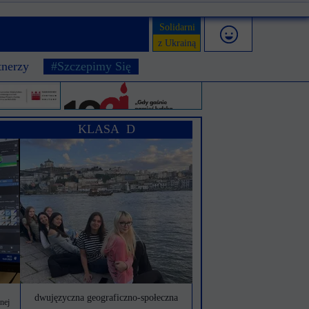
Solidarni
z Ukrainą
tnerzy
#Szczepimy Się
KLASA D
dwujęzyczna geograficzno-społeczna
onej