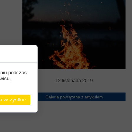
derstanding
Krwiodawstwo
Geneza i idea
al Criminal Court
Młodzi Jałmużnicy
Edycje
ędzynarodowe
Szlachetna paczka
Puchar Prezydenta RP
ko-niemiecka
WOŚP
o-portugalska
eniu podczas
wisu,
12 listopada 2019
Galeria powiązana z artykułem
a wszystkie