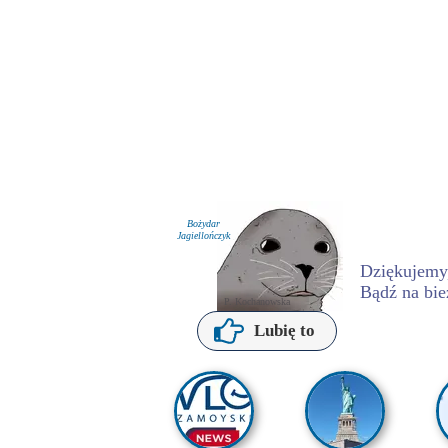
Bożydar
Jagiellończyk
Dziękujemy,
Bądź na bie
P. Kochanowska
Lubię to