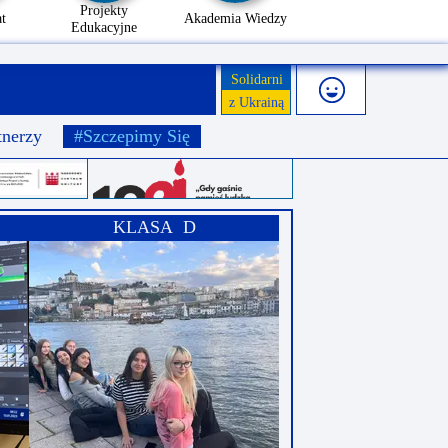
Projekty
t
Akademia Wiedzy
Edukacyjne
Solidarni
z Ukrainą
tnerzy
#Szczepimy Się
KLASA D