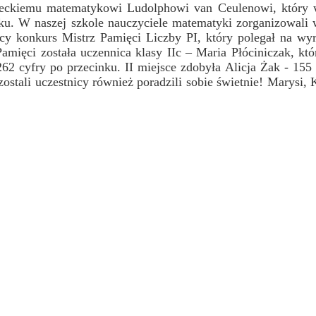
ieckiemu matematykowi Ludolphowi van Ceulenowi, który w
nku. W naszej szkole nauczyciele matematyki zorganizowali
ący konkurs Mistrz Pamięci Liczby PI, który polegał na wy
Pamięci została uczennica klasy IIc – Maria Płóciniczak, kt
2 cyfry po przecinku. II miejsce zdobyła Alicja Żak - 155 
ostali uczestnicy również poradzili sobie świetnie! Marysi, 