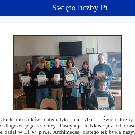
Święto liczby Pi
ncji językowych
 Psychologiczno-Pedagogiczna
Youth For Un
rminy
Ubezpieczenie
Model Internation
krutacji
Wycieczki mi
moyski?
Wymiana pols
elektronicznej
Wymiana polsk
tkich miłośników matematyki i nie tylko. – Święto liczby 
długości jego średnicy. Fascynuje ludzkość już od czasó
e badał w III w. p.n.e. Archimedes, dlatego też bywa nazy