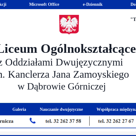
kcji
Microsoft Office
e-Dziennik
Do
"T
Liceum Ogólnokształcąc
z Oddziałami Dwujęzycznymi
m. Kanclerza Jana Zamoyskiego
w Dąbrowie Górniczej
Galeria
Nauczanie dwujęzyczne
Współpraca międzyn
 kandydatów
nogram spotkań z rodzicami
Kadra dwujęzyczna
Eras
kacyjna
Rada Rodziców
Euro