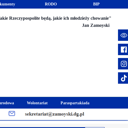
kumenty
RODO
BIP
akie Rzeczypospolite będą, jakie ich młodzieży chowanie"
Jan Zamoyski
e
arodowa
Wolontariat
Paraspartakiada
mus+
Akcje charytatywne
Fundusz Stypendialny "Jesteśmy 
week
Klub Wolontariusza "Jesteśmy z Wami"
Integracja szkolna