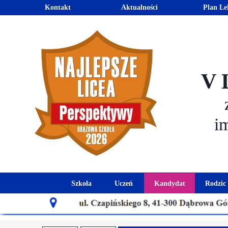
Kontakt
Aktualności
Plan Le
V 
i
Szkoła
Uczeń
Kandydat
Rodzic
Historia szkoły
Kalendarz roku szkolnego
Aktualności dla
Harmo
Patron szkoły
Wymagania edukacyjne
Oferta edu