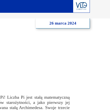
derstanding
Krwiodawstwo
Geneza i idea
al Criminal Court
Młodzi Jałmużnicy
Edycje
26 marca 2024
ędzynarodowe
Szlachetna paczka
Puchar Prezydenta RP
ko-niemiecka
WOŚP
o-portugalska
Pi! Liczba Pi jest stałą matematyczną
w starożytności, a jako pierwszy jej
wana stałą Archimedesa. Swoje trzecie