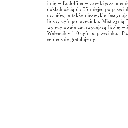
imię – Ludolfina – zawdzięcza niem
Przerwy szkolne
dokładnością do 35 miejsc po przeci
uczniów, a także niezwykle fascynuj
liczby cyfr po przecinku. Mistrzynią 
wyrecytowała zachwycającą liczbę – 26
Walencik - 110 cyfr po przecinku. Poz
serdecznie gratulujemy!