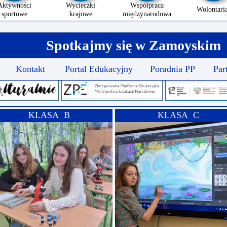
Aktywności
Wycieczki
Współpraca
Wolontaria
sportowe
krajowe
międzynarodowa
Spotkajmy się w Zamoyskim
Kontakt
Portal Edukacyjny
Poradnia PP
Par
KLASA B
KLASA C