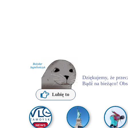
Bożydar
Jagiellończyk
Dziękujemy, że przecz
Bądź na bieżąco! Obs
P. Kochanowska
Lubię to