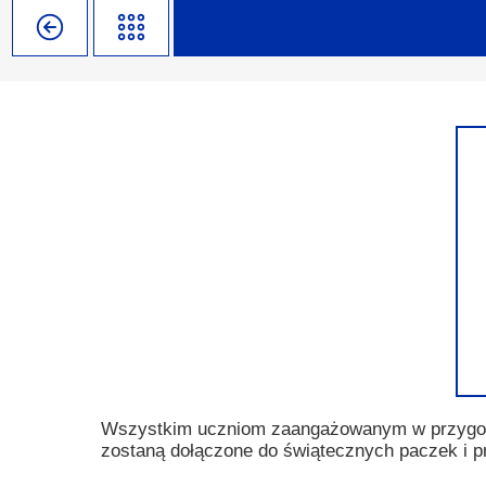
Misja szkoły
Egzaminy i sprawdziany
Sprawdzian kompetencji język
Pomoc Psycholog
Kadra pedagogiczna
Matura
Ważne terminy
Ubezp
Rada Szkoły
Samorząd Szkolny
Regulamin rekrutacji
Sukcesy
Wykaz podręczników
Dlaczego Zamoyski?
Edukator roku
Projekty edukacyjne
System rekrutacji elektronicz
Ambasador Zamoyskiego
Rzecznik Praw Ucznia
Biblioteka szkolna
mLegitymacja
Pedagog i Psycholog
Konkursy, wykłady
Doradca Zawodowy
Gabinet PZiPP
Wszystkim uczniom zaangażowanym w przygoto
zostaną dołączone do świątecznych paczek i 
Wyszukiwarka uczelni