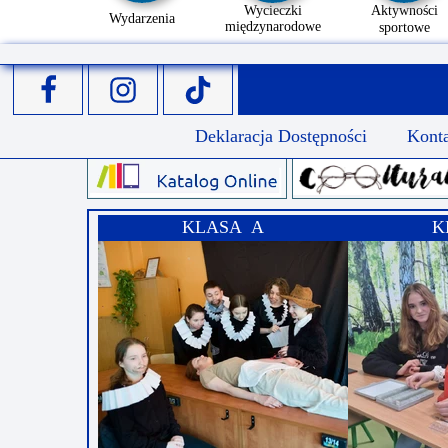
Wycieczki
Aktywności
Wydarzenia
międzynarodowe
sportowe
Deklaracja Dostępności
Kont
KLASA A
K