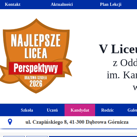
Kontakt
Aktualności
Plan Lekcji
V Lice
z Od
im. Ka
Szkoła
Uczeń
Kandydat
Rodzic
Gale
Historia szkoły
Kalendarz roku szkolnego
Aktualności dla kandydató
Harmonogram sp
Patron szkoły
Wymagania edukacyjne
Oferta edukacyjna
Rada 