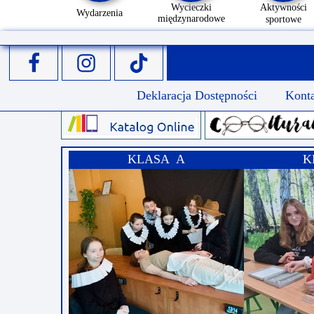
Wycieczki
Aktywności
Wydarzenia
międzynarodowe
sportowe
Deklaracja Dostępności
Kont
KLASA A
K