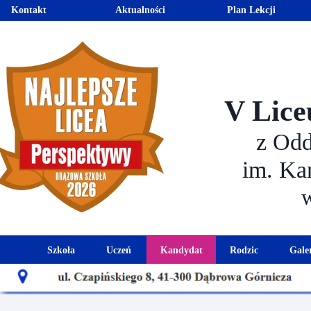
Kontakt
Aktualności
Plan Lekcji
V Lice
z Od
im. Ka
Szkoła
Uczeń
Kandydat
Rodzic
Gale
Historia szkoły
Kalendarz roku szkolnego
Aktualności dla kandydató
Harmonogram sp
Patron szkoły
Wymagania edukacyjne
Oferta edukacyjna
Rada 