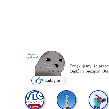
Bożydar
Jagielończyk
Dziękujemy, że przecz
Bądź na bieżąco! Obs
P. Kochanowska
Lubię to