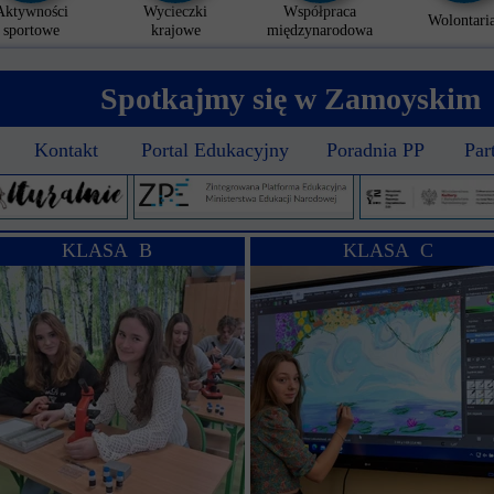
Aktywności
Wycieczki
Współpraca
Wolontaria
sportowe
krajowe
międzynarodowa
Spotkajmy się w Zamoyskim
Kontakt
Portal Edukacyjny
Poradnia PP
Par
KLASA B
KLASA C