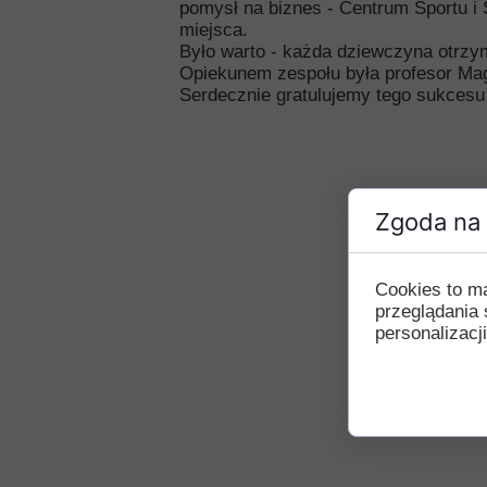
pomysł na biznes - Centrum Sportu i 
Przerwy szkolne
miejsca.
Było warto - każda dziewczyna otrzym
Opiekunem zespołu była profesor Ma
Serdecznie gratulujemy tego sukcesu
Zgoda na 
Cookies to m
przeglądania 
personalizacji