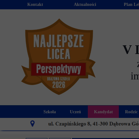
Kontakt
Aktualności
Plan Le
V 
i
Szkoła
Uczeń
Kandydat
Rodzic
Historia szkoły
Kalendarz roku szkolnego
Aktualności dla
Harmo
Patron szkoły
Wymagania edukacyjne
Oferta edu