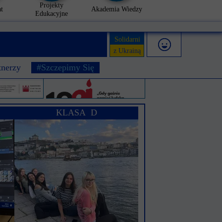
Projekty
t
Akademia Wiedzy
Edukacyjne
Solidarni
z Ukrainą
tnerzy
#Szczepimy Się
KLASA D