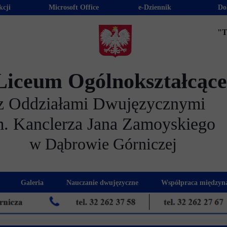
kcji
Microsoft Office
e-Dziennik
Do
"T
Liceum Ogólnokształcąc
z Oddziałami Dwujęzycznymi
m. Kanclerza Jana Zamoyskiego
w Dąbrowie Górniczej
Galeria
Nauczanie dwujęzyczne
Współpraca międzyn
 kandydatów
nogram spotkań z rodzicami
Kadra dwujęzyczna
Eras
kacyjna
Rada Rodziców
Euro