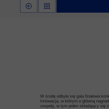
Misja szkoły
Egzaminy i sprawdziany
Sprawdzian kompete
Pomoc
Kadra pedagogiczna
Matura
Ważne te
Rada Szkoły
Samorząd Szkolny
Regulamin re
Sukcesy
Wykaz podręczników
Dlaczego Za
Edukator roku
Projekty edukacyjne
System rekrutacji 
Ambasador Zamoyskiego
Rzecznik Praw Ucznia
Biblioteka szkolna
mLegitymacja
Pedagog i Psycholog
Konkursy, wykłady
Doradca Zawodowy
Gabinet PZiPP
W środę odbyła się gala finałowa kon
Innowacja, w którym o główną nagrodę
Wyszukiwarka uczelni
zespoły, w tym jeden składający się z