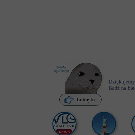
Bożydar
Jagiellończyk
Dziękujemy,
Bądź na bie
P. Kochanowska
Lubię to