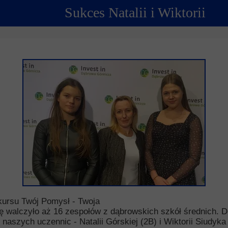
Sukces Natalii i Wiktorii
ncji językowych
 Psychologiczno-Pedagogiczna
Youth For Un
rminy
Ubezpieczenie
Model Internation
krutacji
Wycieczki mi
moyski?
Wymiana pols
elektronicznej
Wymiana polsk
kursu Twój Pomysł - Twoja
 walczyło aż 16 zespołów z dąbrowskich szkół średnich. Do ś
 naszych uczennic - Natalii Górskiej (2B) i Wiktorii Siudy