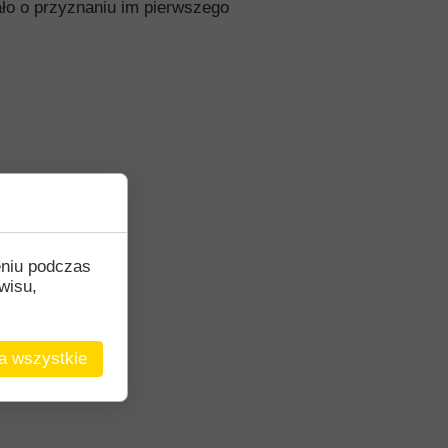
ało o przyznaniu im pierwszego
eniu podczas
wisu,
a wszystkie