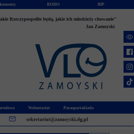
kumenty
RODO
BIP
akie Rzeczypospolite będą, jakie ich młodzieży chowanie"
Jan Zamoyski
e
arodowa
Wolontariat
Paraspartakiada
mus+
Akcje charytatywne
Fundusz Stypendialny "Jesteśmy 
week
Klub Wolontariusza "Jesteśmy z Wami"
Integracja szkolna