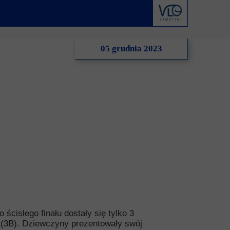
derstanding
Krwiodawstwo
Geneza i idea
al Criminal Court
Młodzi Jałmużnicy
Edycje
05 grudnia 2023
ędzynarodowe
Szlachetna paczka
Puchar Prezydenta RP
ko-niemiecka
WOŚP
o-portugalska
cisłego finału dostały się tylko 3
ka (3B). Dziewczyny prezentowały swój