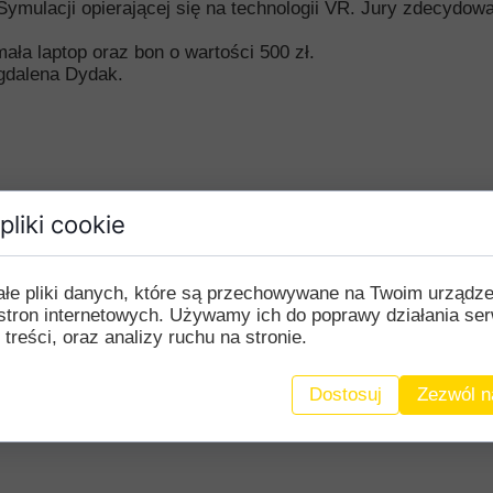
Symulacji opierającej się na technologii VR. Jury zdecydow
ała laptop oraz bon o wartości 500 zł.
gdalena Dydak.
pliki cookie
ałe pliki danych, które są przechowywane na Twoim urządz
stron internetowych. Używamy ich do poprawy działania ser
 treści, oraz analizy ruchu na stronie.
Dostosuj
Zezwól n