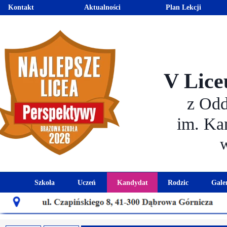
Kontakt
Aktualności
Plan Lekcji
V Lice
z Od
im. Ka
Szkoła
Uczeń
Kandydat
Rodzic
Gale
Historia szkoły
Kalendarz roku szkolnego
Aktualności dla kandydató
Harmonogram sp
Patron szkoły
Wymagania edukacyjne
Oferta edukacyjna
Rada 