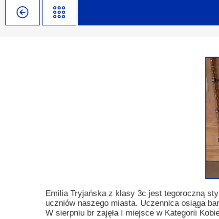
Misja szkoły
Egzaminy i sprawdziany
Sprawdzian kompetencji język
Pomoc Psycholog
Kadra pedagogiczna
Matura
Ważne terminy
Ubezp
Rada Szkoły
Samorząd Szkolny
Regulamin rekrutacji
Sukcesy
Wykaz podręczników
Dlaczego Zamoyski?
Edukator roku
Projekty edukacyjne
System rekrutacji elektronicz
Ambasador Zamoyskiego
Rzecznik Praw Ucznia
Biblioteka szkolna
mLegitymacja
Pedagog i Psycholog
Konkursy, wykłady
Doradca Zawodowy
Gabinet PZiPP
Emilia Tryjańska z klasy 3c jest tegoroczną 
uczniów naszego miasta. Uczennica osiąga bar
Wyszukiwarka uczelni
W sierpniu br zajęła I miejsce w Kategorii Ko