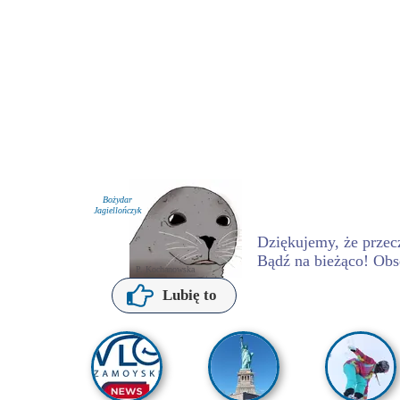
Bożydar
Jagiellończyk
Dziękujemy, że przecz
Bądź na bieżąco! Obs
P. Kochanowska
Lubię to