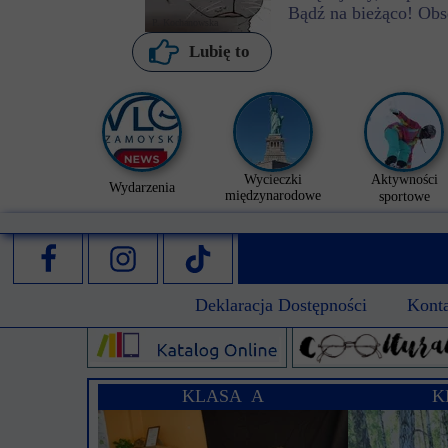
Bądź na bieżąco! Obs
P. Kochanowska
Lubię to
Wycieczki
Aktywności
Wydarzenia
międzynarodowe
sportowe
Deklaracja Dostępności
Kont
KLASA A
K