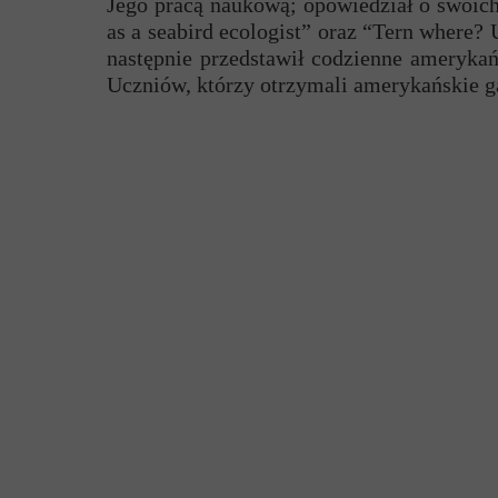
Jego pracą naukową; opowiedział o swoic
Przerwy szkolne
as a seabird ecologist” oraz “Tern where? 
następnie przedstawił codzienne amerykań
Uczniów, którzy otrzymali amerykańskie g