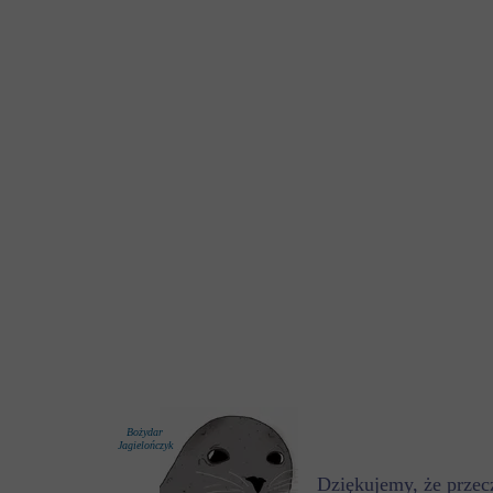
Bożydar
Jagielończyk
Dziękujemy, że przecz