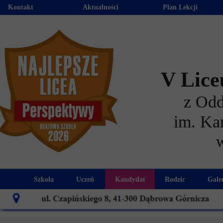
Kontakt
Aktualności
Plan Lekcji
V Lice
z Od
im. Ka
Szkoła
Uczeń
Kandydat
Rodzic
Gale
Historia szkoły
Kalendarz roku szkolnego
Aktualności dla kandydató
Harmonogram sp
Patron szkoły
Wymagania edukacyjne
Oferta edukacyjna
Rada 