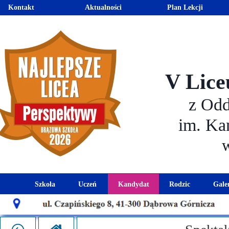
Kontakt
Aktualności
Plan Lekcji
V Lice
z Od
im. Ka
Szkoła
Uczeń
Kandydat
Rodzic
Gale
Historia szkoły
Kalendarz roku szkolnego
Aktualności dla kandydató
Harmonogram sp
Patron szkoły
Wymagania edukacyjne
Oferta edukacyjna
Rada 