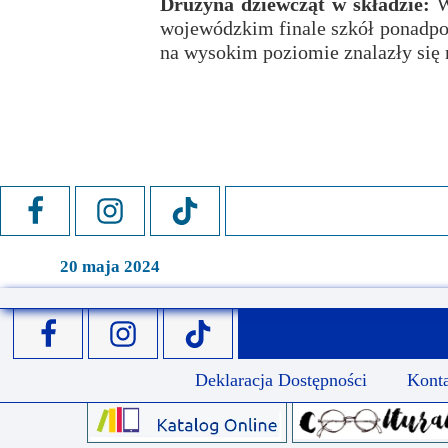
Drużyna dziewcząt w składzie:
W.
Przerwy szkolne
wojewódzkim finale szkół ponadpo
na wysokim poziomie znalazły się
20 maja 2024
Deklaracja Dostępności
Kont