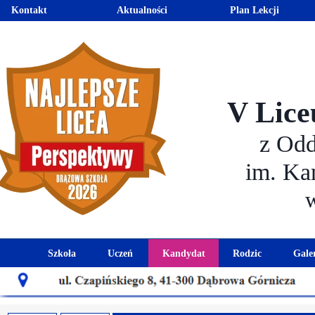
Kontakt
Aktualności
Plan Lekcji
V Lice
z Od
im. Ka
Szkoła
Uczeń
Kandydat
Rodzic
Gale
Historia szkoły
Kalendarz roku szkolnego
Aktualności dla kandydató
Harmonogram sp
Patron szkoły
Wymagania edukacyjne
Oferta edukacyjna
Rada 