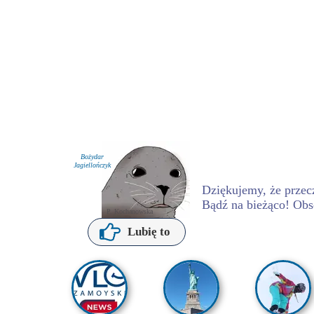
Bożydar
Jagiellończyk
Dziękujemy, że przecz
Bądź na bieżąco! Obs
P. Kochanowska
Lubię to