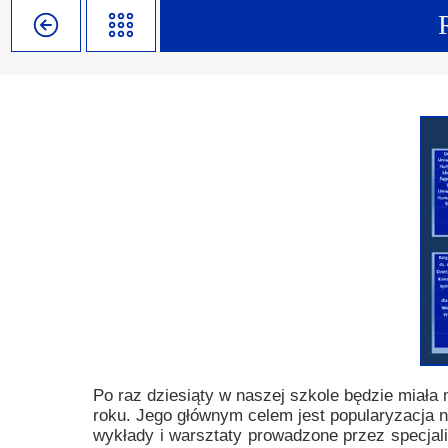
Misja szkoły
Egzaminy i sprawdziany
Sprawdzian kompetencji język
Pomoc Psycholog
Kadra pedagogiczna
Matura
Ważne terminy
Ubezp
Rada Szkoły
Samorząd Szkolny
Regulamin rekrutacji
Sukcesy
Wykaz podręczników
Dlaczego Zamoyski?
Edukator roku
Projekty edukacyjne
System rekrutacji elektronicz
Ambasador Zamoyskiego
Rzecznik Praw Ucznia
Biblioteka szkolna
mLegitymacja
Pedagog i Psycholog
Konkursy, wykłady
Doradca Zawodowy
Gabinet PZiPP
Po raz dziesiąty w naszej szkole będzie miała
roku. Jego głównym celem jest popularyzacja n
Wyszukiwarka uczelni
wykłady i warsztaty prowadzone przez specja