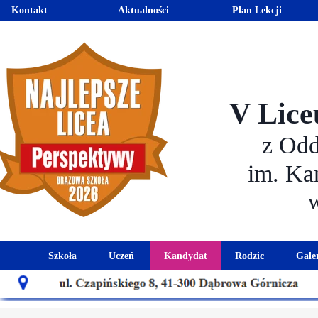
Kontakt
Aktualności
Plan Lekcji
V Lice
z Od
im. Ka
Szkoła
Uczeń
Kandydat
Rodzic
Gale
Historia szkoły
Kalendarz roku szkolnego
Aktualności dla kandydató
Harmonogram sp
Patron szkoły
Wymagania edukacyjne
Oferta edukacyjna
Rada 