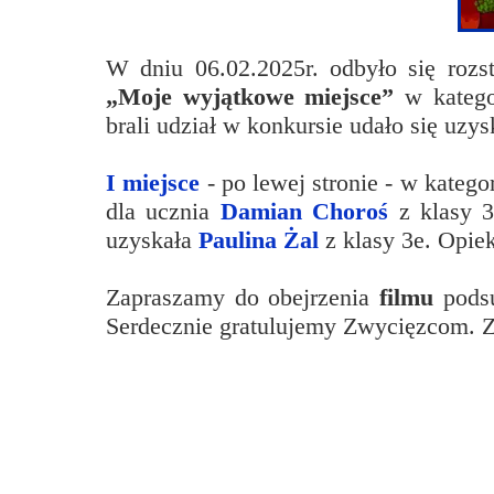
Przerwy szkolne
W dniu 06.02.2025r. odbyło się rozs
„Moje wyjątkowe miejsce”
w kateg
brali udział w konkursie udało się uzy
I miejsce
- po lewej stronie - w katego
dla ucznia
Damian Choroś
z klasy 
uzyskała
Paulina Żal
z klasy 3e. Opi
Zapraszamy do obejrzenia
filmu
podsu
Serdecznie gratulujemy Zwycięzcom. Z