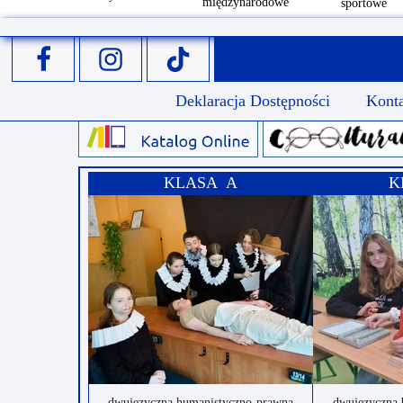
międzynarodowe
sportowe
Deklaracja Dostępności
Kont
KLASA A
K
dwujęzyczna humanistyczno-prawna
dwujęzyczna 