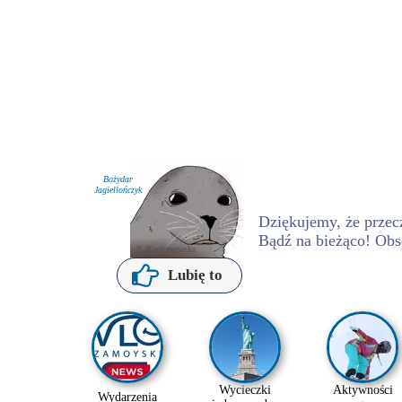
Bożydar
Jagiellończyk
Dziękujemy, że przecz
Bądź na bieżąco! Obs
P. Kochanowska
Lubię to
Wycieczki
Aktywności
Wydarzenia