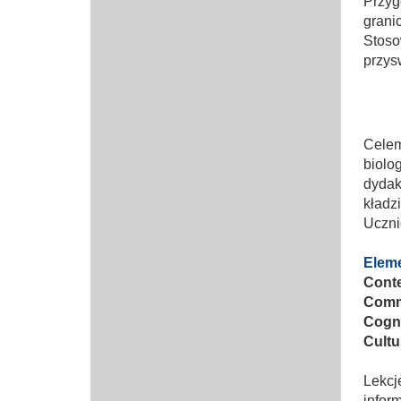
Przyg
grani
Stos
przys
Celem
biolo
dydak
kładz
Uczni
Eleme
Conte
Comm
Cogn
Cultu
Lekc
infor