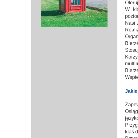
Oferu
Przerwy szkolne
W kl
pozio
Nasi 
Reali
Organ
Bierz
Stosu
Korz
multi
Bierz
Wspie
Jakie
Zapew
Osią
język
Przyg
klas 