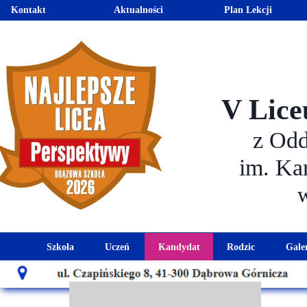
Kontakt
Aktualności
Plan Lekcji
V Lice
z Od
im. Ka
Szkoła
Uczeń
Kandydat
Rodzic
Gale
Historia szkoły
Kalendarz roku szkolnego
Aktualności dla kandydató
Harmonogram sp
Patron szkoły
Wymagania edukacyjne
Oferta edukacyjna
Rada 