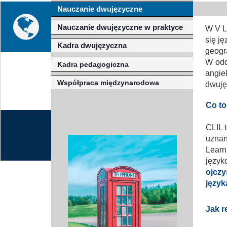
Nauczanie dwujęzyczne
Misja szkoły
Egzaminy i sprawdziany
Sprawdzian kompetencji język
Pomoc Psycholog
Nauczanie dwujęzyczne w praktyce
W V L
Kadra pedagogiczna
Matura
Ważne terminy
Ubezp
się j
Kadra dwujęzyczna
geogr
Rada Szkoły
Samorząd Szkolny
Regulamin rekrutacji
W odd
Kadra pedagogiczna
angi
Sukcesy
Wykaz podręczników
Dlaczego Zamoyski?
Współpraca międzynarodowa
dwuję
Edukator roku
Projekty edukacyjne
System rekrutacji elektronicz
Co to
Ambasador Zamoyskiego
Rzecznik Praw Ucznia
CLIL 
Biblioteka szkolna
mLegitymacja
uznan
Learn
Pedagog i Psycholog
Konkursy, wykłady
języ
ojczy
Doradca Zawodowy
język
Gabinet PZiPP
Jak r
Wyszukiwarka uczelni