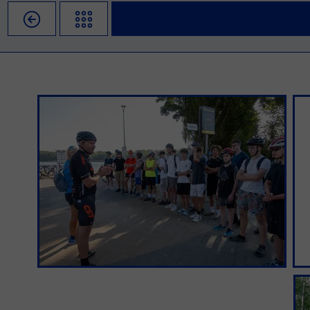
Misja szkoły
Egzaminy i sprawdziany
Sprawdzian kompetencji język
Pomoc Psycholog
Kadra pedagogiczna
Matura
Ważne terminy
Ubezp
Rada Szkoły
Samorząd Szkolny
Regulamin rekrutacji
Sukcesy
Wykaz podręczników
Dlaczego Zamoyski?
Edukator roku
Projekty edukacyjne
System rekrutacji elektronicz
Ambasador Zamoyskiego
Rzecznik Praw Ucznia
Biblioteka szkolna
mLegitymacja
Pedagog i Psycholog
Konkursy, wykłady
Doradca Zawodowy
Gabinet PZiPP
Wyszukiwarka uczelni