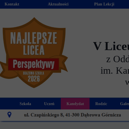
Kontakt
Aktualności
Plan Lekcji
V Lice
z Od
im. Ka
Szkoła
Uczeń
Kandydat
Rodzic
Gale
Historia szkoły
Kalendarz roku szkolnego
Aktualności dla kandydató
Harmonogram sp
Patron szkoły
Wymagania edukacyjne
Oferta edukacyjna
Rada 