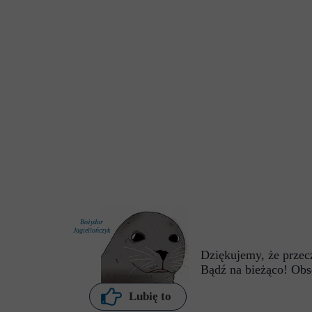
Bożydar
Jagiellończyk
Dziękujemy, że przecz
Bądź na bieżąco! Obs
P. Kochanowska
Lubię to