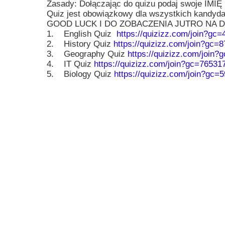
Zasady: Dołączając do quizu podaj swoje IMI
Przerwy szkolne
Quiz jest obowiązkowy dla wszystkich kandydat
GOOD LUCK I DO ZOBACZENIA JUTRO NA
1. English Quiz
https://quizizz.com/join?gc
2. History Quiz
https://quizizz.com/join?gc=
3. Geography Quiz
https://quizizz.com/join
4. IT Quiz
https://quizizz.com/join?gc=76531
5. Biology Quiz
https://quizizz.com/join?gc=