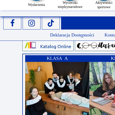
Wycieczki
Aktywności
Wydarzenia
międzynarodowe
sportowe
Deklaracja Dostępności
Kont
KLASA A
K