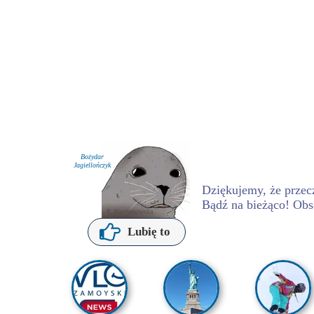
Bożydar
Jagiellończyk
Dziękujemy, że przecz
Bądź na bieżąco! Obs
P. Kochanowska
Lubię to