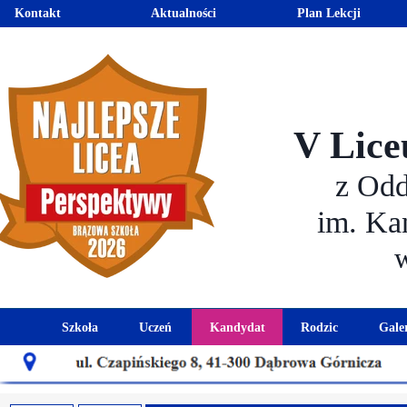
Kontakt
Aktualności
Plan Lekcji
V Lice
z Od
im. Ka
Szkoła
Uczeń
Kandydat
Rodzic
Gale
Historia szkoły
Kalendarz roku szkolnego
Aktualności dla kandydató
Harmonogram sp
Patron szkoły
Wymagania edukacyjne
Oferta edukacyjna
Rada 