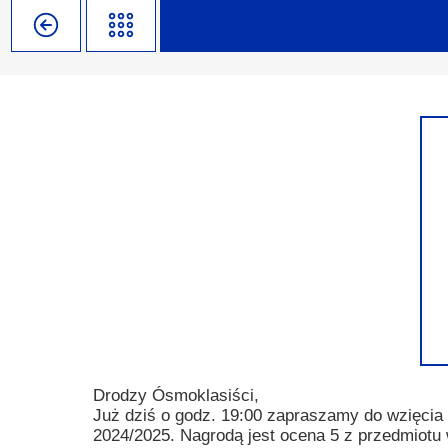
Misja szkoły
Egzaminy i sprawdziany
Sprawdzian kompetencji język
Pomoc Psycholog
Kadra pedagogiczna
Matura
Ważne terminy
Ubezp
Rada Szkoły
Samorząd Szkolny
Regulamin rekrutacji
Sukcesy
Wykaz podręczników
Dlaczego Zamoyski?
Edukator roku
Projekty edukacyjne
System rekrutacji elektronicz
Ambasador Zamoyskiego
Rzecznik Praw Ucznia
Biblioteka szkolna
mLegitymacja
Pedagog i Psycholog
Konkursy, wykłady
Doradca Zawodowy
Gabinet PZiPP
Drodzy Ósmoklasiści,
Już dziś o godz. 19:00 zapraszamy do wzięcia
Wyszukiwarka uczelni
2024/2025. Nagrodą jest ocena 5 z przedmiotu