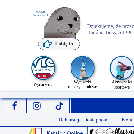
Bożydar
Jagiellończyk
Dziękujemy, że przecz
Bądź na bieżąco! Ob
P. Kochanowska
Lubię to
Wycieczki
Aktywności
Wydarzenia
międzynarodowe
sportowe
Deklaracja Dostępności
Kont