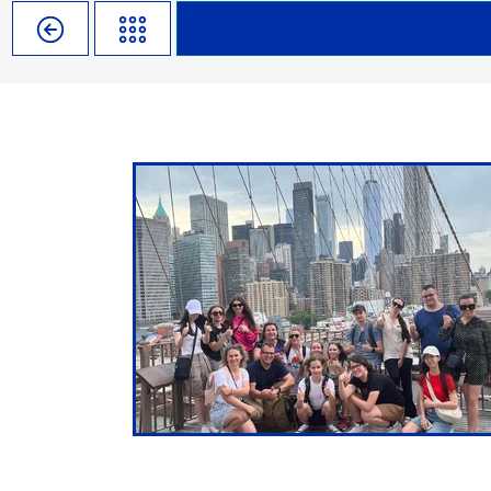
Misja szkoły
Egzaminy i sprawdziany
Sprawdzian kompetencji język
Pomoc Psycholog
Kadra pedagogiczna
Matura
Ważne terminy
Ubezp
Rada Szkoły
Samorząd Szkolny
Regulamin rekrutacji
Sukcesy
Wykaz podręczników
Dlaczego Zamoyski?
Edukator roku
Projekty edukacyjne
System rekrutacji elektronicz
Ambasador Zamoyskiego
Rzecznik Praw Ucznia
Biblioteka szkolna
mLegitymacja
Pedagog i Psycholog
Konkursy, wykłady
Doradca Zawodowy
Gabinet PZiPP
Wyszukiwarka uczelni