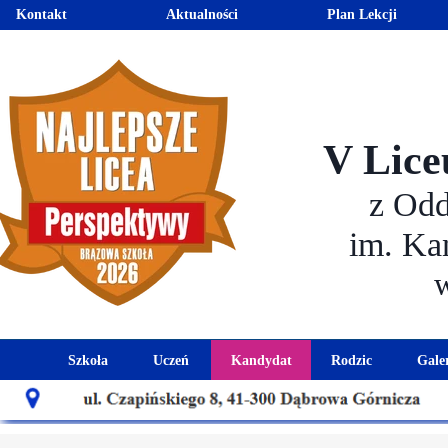
Kontakt
Aktualności
Plan Lekcji
V Lice
z Od
im. Ka
Szkoła
Uczeń
Kandydat
Rodzic
Gale
Historia szkoły
Kalendarz roku szkolnego
Aktualności dla kandydató
Harmonogram sp
Patron szkoły
Wymagania edukacyjne
Oferta edukacyjna
Rada 