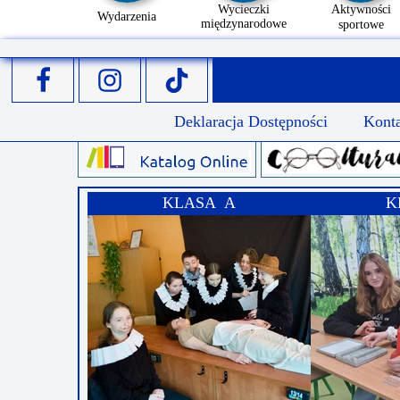
Wycieczki
Aktywności
Wydarzenia
międzynarodowe
sportowe
Deklaracja Dostępności
Kont
KLASA A
K