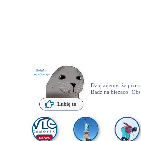
Bożydar
Jagiellończyk
Dziękujemy, że przecz
Bądź na bieżąco! Obs
P. Kochanowska
Lubię to