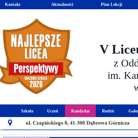
Kontakt
Aktualności
Plan Lekcji
V Lice
z Od
im. Ka
Szkoła
Uczeń
Kandydat
Rodzic
Gale
Historia szkoły
Kalendarz roku szkolnego
Aktualności dla kandydató
Harmonogram sp
Patron szkoły
Wymagania edukacyjne
Oferta edukacyjna
Rada 