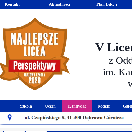
Kontakt
Aktualności
Plan Lekcji
V Lice
z Od
im. Ka
Szkoła
Uczeń
Kandydat
Rodzic
Gale
Historia szkoły
Kalendarz roku szkolnego
Aktualności dla kandydató
Harmonogram sp
Patron szkoły
Wymagania edukacyjne
Oferta edukacyjna
Rada 