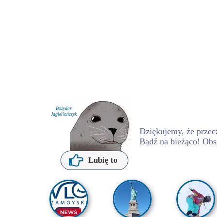
Bożydar
Jagiellończyk
Dziękujemy, że przecz
Bądź na bieżąco! Obs
P. Kochanowska
Lubię to