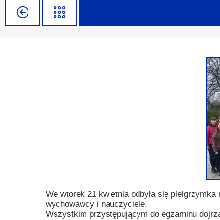
Misja szkoły
Egzaminy i sprawdziany
Sprawdzian kompetencji język
Pomoc Psycholog
Kadra pedagogiczna
Matura
Ważne terminy
Ubezp
Rada Szkoły
Samorząd Szkolny
Regulamin rekrutacji
Sukcesy
Wykaz podręczników
Dlaczego Zamoyski?
Edukator roku
Projekty edukacyjne
System rekrutacji elektronicz
Ambasador Zamoyskiego
Rzecznik Praw Ucznia
Biblioteka szkolna
mLegitymacja
Pedagog i Psycholog
Konkursy, wykłady
Doradca Zawodowy
Gabinet PZiPP
We wtorek 21 kwietnia odbyła się pielgrzymka
wychowawcy i nauczyciele.
Wyszukiwarka uczelni
Wszystkim przystępującym do egzaminu dojrzał