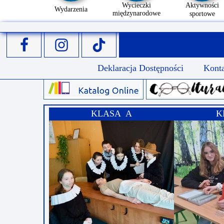
Wycieczki
Aktywności
Wydarzenia
międzynarodowe
sportowe
Deklaracja Dostępności
Kont
KLASA A
K