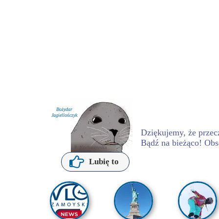
Bożydar
Jagiellończyk
Dziękujemy, że przecz
Bądź na bieżąco! Obs
P. Kochanowska
Lubię to