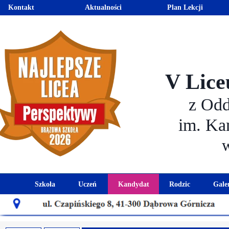
Kontakt
Aktualności
Plan Lekcji
V Lice
z Od
im. Ka
Szkoła
Uczeń
Kandydat
Rodzic
Gale
Historia szkoły
Kalendarz roku szkolnego
Aktualności dla kandydató
Harmonogram sp
Patron szkoły
Wymagania edukacyjne
Oferta edukacyjna
Rada 