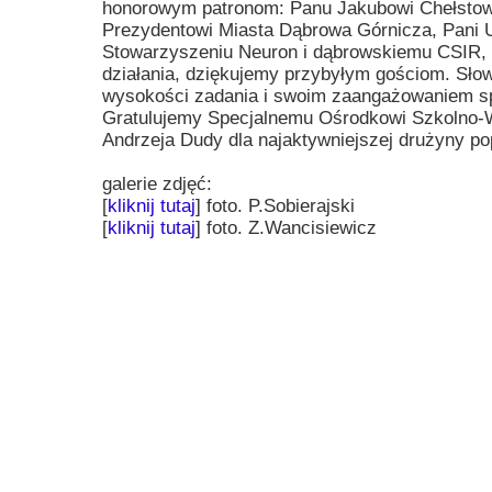
honorowym patronom: Panu Jakubowi Chełstow
Przerwy szkolne
Prezydentowi Miasta Dąbrowa Górnicza, Pani U
Stowarzyszeniu Neuron i dąbrowskiemu CSIR, d
działania, dziękujemy przybyłym gościom. Słow
wysokości zadania i swoim zaangażowaniem spra
Gratulujemy Specjalnemu Ośrodkowi Szkolno-
Andrzeja Dudy dla najaktywniejszej drużyny pop
galerie zdjęć:
[
kliknij tutaj
] foto. P.Sobierajski
[
kliknij tutaj
] foto. Z.Wancisiewicz