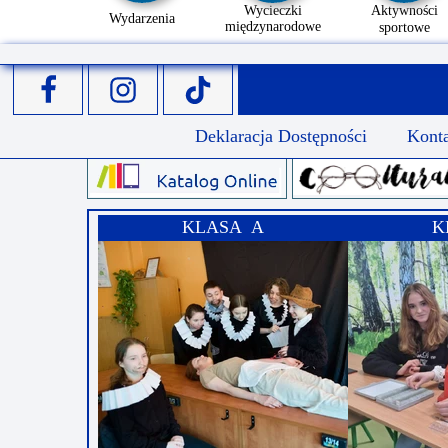
Wycieczki
Aktywności
Wydarzenia
międzynarodowe
sportowe
Deklaracja Dostępności
Kont
KLASA A
K