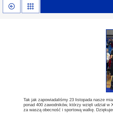
Misja szkoły
Egzaminy i sprawdziany
Sprawdzian kompetencji język
Pomoc Psycholog
Kadra pedagogiczna
Matura
Ważne terminy
Ubezp
Rada Szkoły
Samorząd Szkolny
Regulamin rekrutacji
Sukcesy
Wykaz podręczników
Dlaczego Zamoyski?
Edukator roku
Projekty edukacyjne
System rekrutacji elektronicz
Ambasador Zamoyskiego
Rzecznik Praw Ucznia
Biblioteka szkolna
mLegitymacja
Pedagog i Psycholog
Konkursy, wykłady
Doradca Zawodowy
Gabinet PZiPP
Tak jak zapowiadaliśmy 23 listopada nasze mias
ponad 400 zawodników, którzy wzięli udział w
Wyszukiwarka uczelni
za waszą obecność i sportową walkę. Dziękujem