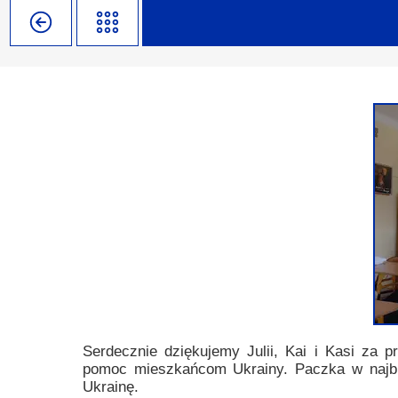
Misja szkoły
Egzaminy i sprawdziany
Sprawdzian kompetencji język
Pomoc Psycholog
Kadra pedagogiczna
Matura
Ważne terminy
Ubezp
Rada Szkoły
Samorząd Szkolny
Regulamin rekrutacji
Sukcesy
Wykaz podręczników
Dlaczego Zamoyski?
Edukator roku
Projekty edukacyjne
System rekrutacji elektronicz
Ambasador Zamoyskiego
Rzecznik Praw Ucznia
Biblioteka szkolna
mLegitymacja
Pedagog i Psycholog
Konkursy, wykłady
Doradca Zawodowy
Gabinet PZiPP
Serdecznie dziękujemy Julii, Kai i Kasi za 
pomoc mieszkańcom Ukrainy. Paczka w najbl
Wyszukiwarka uczelni
Ukrainę.