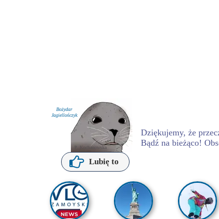
Bożydar
Jagiellończyk
Dziękujemy, że przecz
Bądź na bieżąco! Obs
P. Kochanowska
Lubię to