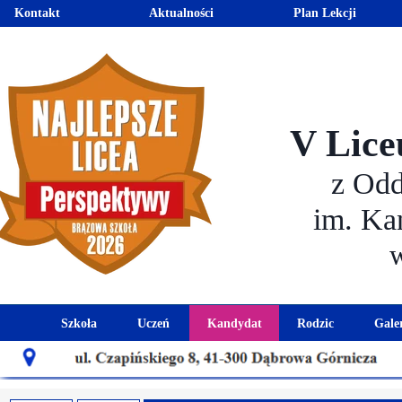
Kontakt
Aktualności
Plan Lekcji
V Lice
z Od
im. Ka
Szkoła
Uczeń
Kandydat
Rodzic
Gale
Historia szkoły
Kalendarz roku szkolnego
Aktualności dla kandydató
Harmonogram sp
Patron szkoły
Wymagania edukacyjne
Oferta edukacyjna
Rada 