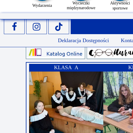
Wycieczki
Aktywności
Wydarzenia
międzynarodowe
sportowe
Deklaracja Dostępności
Kont
KLASA A
K