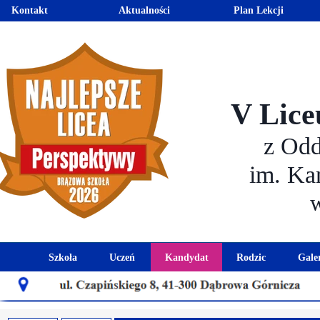
Kontakt
Aktualności
Plan Lekcji
V Lice
z Od
im. Ka
Szkoła
Uczeń
Kandydat
Rodzic
Gale
Historia szkoły
Kalendarz roku szkolnego
Aktualności dla kandydató
Harmonogram sp
Patron szkoły
Wymagania edukacyjne
Oferta edukacyjna
Rada 