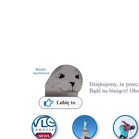
Bożydar
Jagiellończyk
Dziękujemy, że przecz
Bądź na bieżąco! Obs
P. Kochanowska
Lubię to