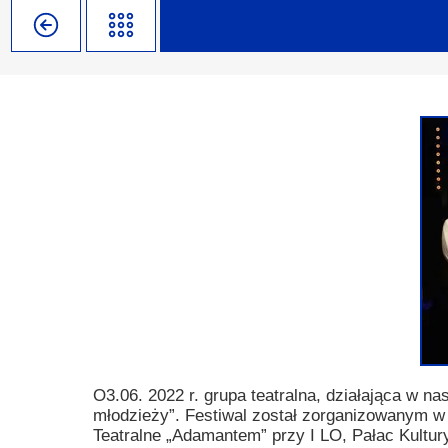
Misja szkoły
Egzaminy i sprawdziany
Sprawdzian kompetencji język
Pomoc Psycholog
Kadra pedagogiczna
Matura
Ważne terminy
Ubezp
Rada Szkoły
Samorząd Szkolny
Regulamin rekrutacji
Sukcesy
Wykaz podręczników
Dlaczego Zamoyski?
Edukator roku
Projekty edukacyjne
System rekrutacji elektronicz
Ambasador Zamoyskiego
Rzecznik Praw Ucznia
Biblioteka szkolna
mLegitymacja
Pedagog i Psycholog
Konkursy, wykłady
Doradca Zawodowy
Gabinet PZiPP
O3.06. 2022 r. grupa teatralna, działająca w na
młodzieży”. Festiwal został zorganizowanym 
Wyszukiwarka uczelni
Teatralne „Adamantem” przy I LO, Pałac Kultur