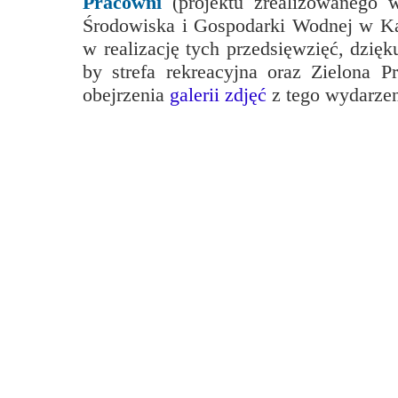
Pracowni
(projektu zrealizowanego
Przerwy szkolne
Środowiska i Gospodarki Wodnej w K
w realizację tych przedsięwzięć, dzi
by strefa rekreacyjna oraz Zielona P
obejrzenia
galerii zdjęć
z tego wydarzen