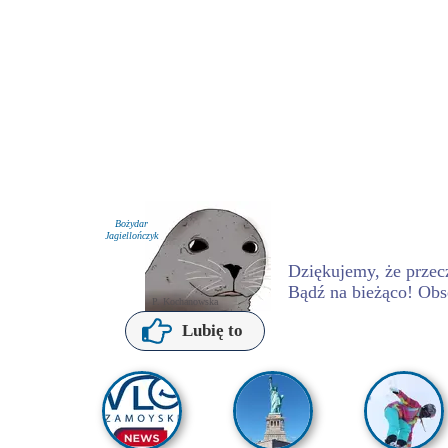
Bożydar
Jagiellończyk
Dziękujemy, że przecz
Bądź na bieżąco! Obs
P. Kochanowska
Lubię to