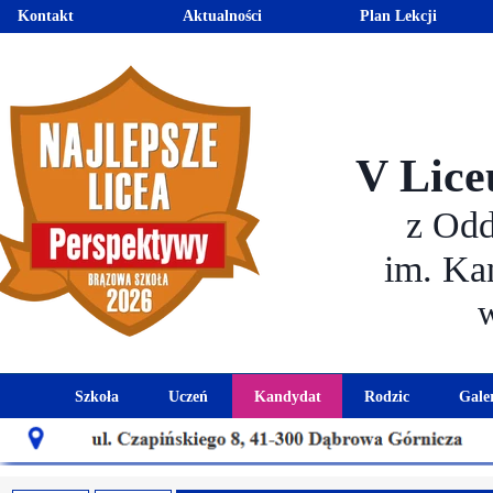
Kontakt
Aktualności
Plan Lekcji
V Lice
z Od
im. Ka
Szkoła
Uczeń
Kandydat
Rodzic
Gale
Historia szkoły
Kalendarz roku szkolnego
Aktualności dla kandydató
Harmonogram sp
Patron szkoły
Wymagania edukacyjne
Oferta edukacyjna
Rada 