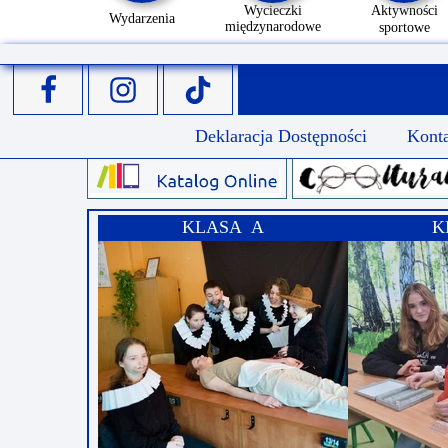
Wycieczki
Aktywności
Wydarzenia
międzynarodowe
sportowe
Deklaracja Dostępności
Kont
KLASA A
K