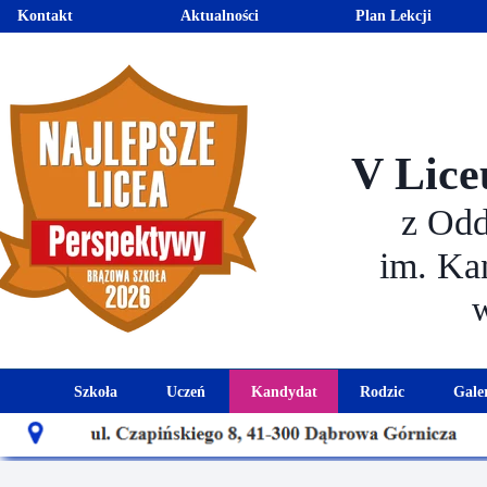
Kontakt
Aktualności
Plan Lekcji
V Lice
z Od
im. Ka
Szkoła
Uczeń
Kandydat
Rodzic
Gale
Historia szkoły
Kalendarz roku szkolnego
Aktualności dla kandydató
Harmonogram sp
Patron szkoły
Wymagania edukacyjne
Oferta edukacyjna
Rada 