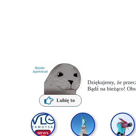
Bożydar
Jagielończyk
Dziękujemy, że przecz
Bądź na bieżąco! Obs
P. Kochanowska
Lubię to