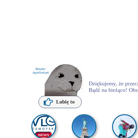
Bożydar
Jagiellończyk
Dziękujemy, że przecz
Bądź na bieżąco! Obs
P. Kochanowska
Lubię to