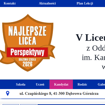
Kontakt
Aktualności
Plan Lekcji
V Lice
z Od
im. Ka
Szkoła
Uczeń
Kandydat
Rodzic
Gale
Historia szkoły
Kalendarz roku szkolnego
Aktualności dla kandydató
Harmonogram sp
Patron szkoły
Wymagania edukacyjne
Oferta edukacyjna
Rada 