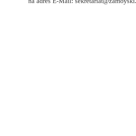
na adres E-Mail: sekretariat@zamoyski.
Przerwy szkolne