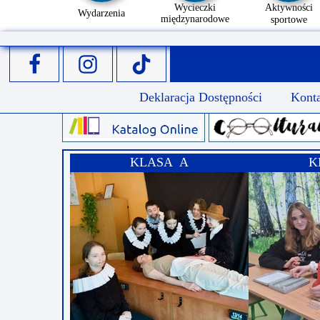
Wycieczki
Aktywności
Wydarzenia
międzynarodowe
sportowe
Deklaracja Dostępności
Kont
KLASA A
K