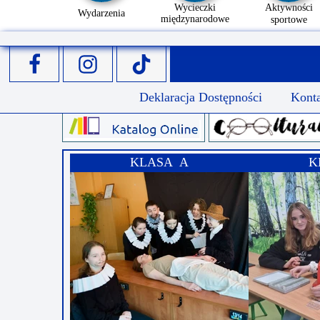
Wycieczki
Aktywności
Wydarzenia
międzynarodowe
sportowe
Deklaracja Dostępności
Kont
KLASA A
K