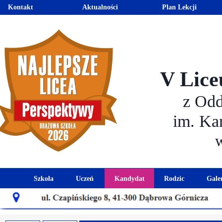
Kontakt
Aktualności
Plan Lekcji
V Lice
z Od
im. Ka
Szkoła
Uczeń
Kandydat
Rodzic
Gale
Historia szkoły
Kalendarz roku szkolnego
Aktualności dla kandydató
Harmonogram sp
Patron szkoły
Wymagania edukacyjne
Oferta edukacyjna
Rada 