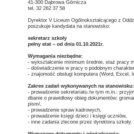
41-300 Dąbrowa Górnicza
Przerwy szkolne
tel. 32 262 37 58
Dyrektor V Liceum Ogólnokształcącego z Oddz
poszukuje kandydata na stanowisko:
sekretarz szkoły
pełny etat – od dnia 01.10.2021r.
Wymagania niezbędne:
- wykształcenie minimum średnie, staż pracy m
- doświadczenie w pracy o podobnym charakte
- znajomość obsługi komputera (Word, Excel, 
Zakres zadań wykonywanych na stanowisku:
- prowadzenie sekretariatu /w tym m.in.: przyj
dbanie o prawidłowy obieg dokumentów; groma
pism/,
- prowadzenie spraw kadrowych,
- prowadzenie księgi dzieci i księgi uczniów,
- inne zadania zlecone przez dyrektora szkoły.
Wymagane dokumenty i oświadczenia: