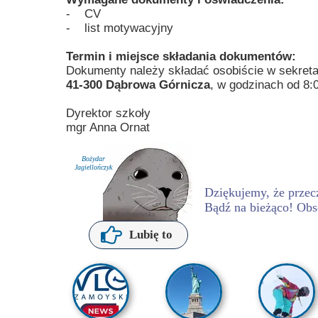
- CV
- list motywacyjny
Termin i miejsce składania dokumentów:
Dokumenty należy składać osobiście w sekreta
41-300 Dąbrowa Górnicza
, w godzinach od 8:
Dyrektor szkoły
mgr Anna Ornat
Bożydar
Jagiellończyk
Dziękujemy, że przecz
Bądź na bieżąco! Obs
P. Kochanowska
Lubię to