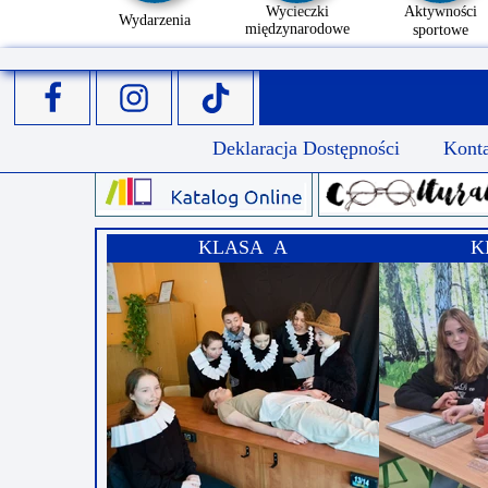
Wycieczki
Aktywności
Wydarzenia
międzynarodowe
sportowe
Deklaracja Dostępności
Kont
KLASA A
K