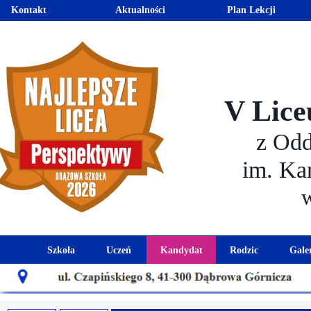
Kontakt
Aktualności
Plan Lekcji
V Lice
z Od
im. Ka
Szkoła
Uczeń
Kandydat
Rodzic
Gale
Historia szkoły
Kalendarz roku szkolnego
Aktualności dla kandydató
Harmonogram sp
Patron szkoły
Wymagania edukacyjne
Oferta edukacyjna
Rada 