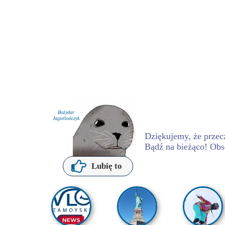
Bożydar
Jagiellończyk
Dziękujemy, że przecz
Bądź na bieżąco! Obs
P. Kochanowska
Lubię to