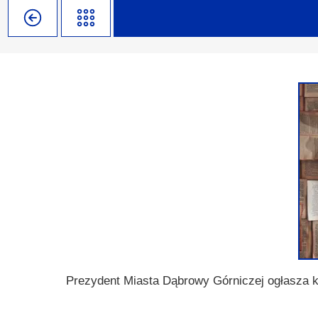
Misja szkoły
Egzaminy i sprawdziany
Sprawdzian kompetencji język
Pomoc Psycholog
Kadra pedagogiczna
Matura
Ważne terminy
Ubezp
Rada Szkoły
Samorząd Szkolny
Regulamin rekrutacji
Sukcesy
Wykaz podręczników
Dlaczego Zamoyski?
Edukator roku
Projekty edukacyjne
System rekrutacji elektronicz
Ambasador Zamoyskiego
Rzecznik Praw Ucznia
Biblioteka szkolna
mLegitymacja
Pedagog i Psycholog
Konkursy, wykłady
Doradca Zawodowy
Gabinet PZiPP
Prezydent Miasta Dąbrowy Górniczej ogłasza 
Wyszukiwarka uczelni