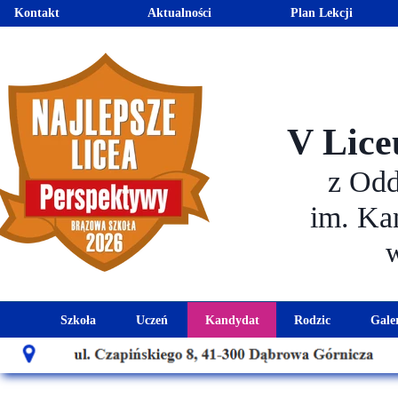
Kontakt
Aktualności
Plan Lekcji
V Lice
z Od
im. Ka
Szkoła
Uczeń
Kandydat
Rodzic
Gale
Historia szkoły
Kalendarz roku szkolnego
Aktualności dla kandydató
Harmonogram sp
Patron szkoły
Wymagania edukacyjne
Oferta edukacyjna
Rada 