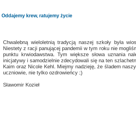
Misja szkoły
Egzaminy i sprawdziany
Sprawdzian kompetencji język
Pomoc Psycholog
Oddajemy krew, ratujemy życie
Kadra pedagogiczna
Matura
Ważne terminy
Ubezp
Rada Szkoły
Samorząd Szkolny
Regulamin rekrutacji
Chwalebną wieloletnią tradycją naszej szkoły była wio
Sukcesy
Wykaz podręczników
Dlaczego Zamoyski?
Niestety z racji panującej pandemii w tym roku nie mogl
punktu krwiodawstwa. Tym większe słowa uznania nale
Edukator roku
Projekty edukacyjne
System rekrutacji elektronicz
inicjatywy i samodzielnie zdecydowali się na ten szlachetny
Kaim oraz Nicole Kehl. Miejmy nadzieję, że śladem naszyc
Ambasador Zamoyskiego
Rzecznik Praw Ucznia
uczniowie, nie tylko ozdrowieńcy ;)
Biblioteka szkolna
mLegitymacja
Sławomir Kozieł
Pedagog i Psycholog
Konkursy, wykłady
Doradca Zawodowy
Gabinet PZiPP
Wyszukiwarka uczelni