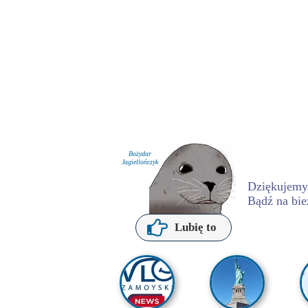
Bożydar
Jagiellończyk
Dziękujemy,
Bądź na bie
P. Kochanowska
Lubię to