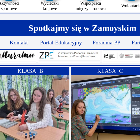
Aktywności
Wycieczki
Współpraca
Wolontaria
sportowe
krajowe
międzynarodowa
Spotkajmy się w Zamoyskim
Kontakt
Portal Edukacyjny
Poradnia PP
Par
KLASA B
KLASA C