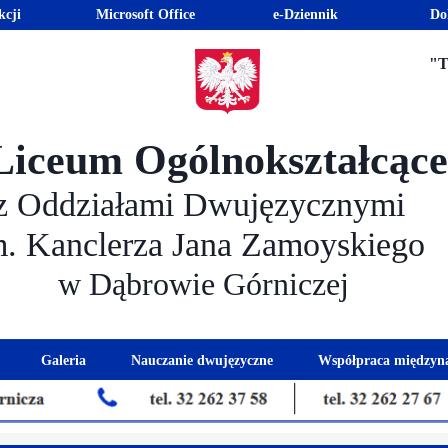
kcji
Microsoft Office
e-Dziennik
Do
"T
Liceum Ogólnokształcąc
z Oddziałami Dwujęzycznymi
m. Kanclerza Jana Zamoyskiego
w Dąbrowie Górniczej
Galeria
Nauczanie dwujęzyczne
Współpraca międzyn
 kandydatów
nogram spotkań z rodzicami
Kadra dwujęzyczna
Eras
kacyjna
Rada Rodziców
Euro