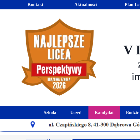
Kontakt
Aktualności
Plan Le
V 
i
Szkoła
Uczeń
Kandydat
Rodzic
Historia szkoły
Kalendarz roku szkolnego
Aktualności dla
Harmo
Patron szkoły
Wymagania edukacyjne
Oferta edu