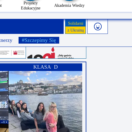
Projekty
t
Akademia Wiedzy
Edukacyjne
Solidarni
z Ukrainą
tnerzy
#Szczepimy Się
KLASA D