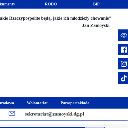
kumenty
RODO
BIP
akie Rzeczypospolite będą, jakie ich młodzieży chowanie"
Jan Zamoyski
e
arodowa
Wolontariat
Paraspartakiada
mus+
Akcje charytatywne
Fundusz Stypendialny "Jesteśmy 
week
Klub Wolontariusza "Jesteśmy z Wami"
Integracja szkolna