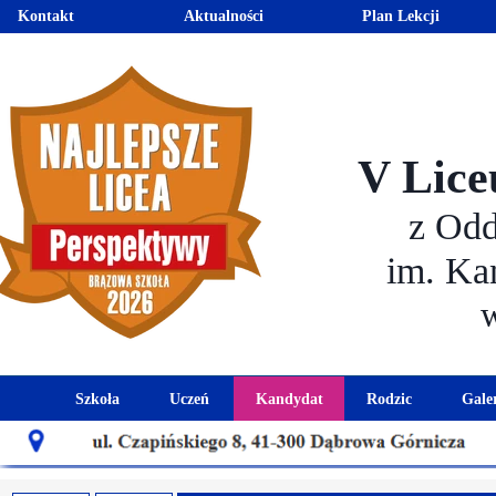
Kontakt
Aktualności
Plan Lekcji
V Lice
z Od
im. Ka
Szkoła
Uczeń
Kandydat
Rodzic
Gale
Historia szkoły
Kalendarz roku szkolnego
Aktualności dla kandydató
Harmonogram sp
Patron szkoły
Wymagania edukacyjne
Oferta edukacyjna
Rada 