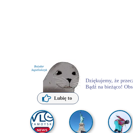
Bożydar
Jagiellończyk
Dziękujemy, że przecz
Bądź na bieżąco! Obs
P. Kochanowska
Lubię to