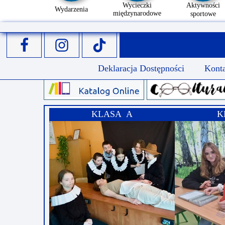
Wycieczki
Aktywności
Wydarzenia
międzynarodowe
sportowe
Deklaracja Dostępności
Kont
KLASA A
K