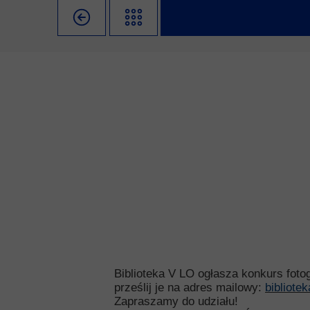
Misja szkoły
Egzaminy i sprawdziany
Sprawdzian kompete
Pomoc
Kadra pedagogiczna
Matura
Ważne te
Rada Szkoły
Samorząd Szkolny
Regulamin re
Sukcesy
Wykaz podręczników
Dlaczego Za
Edukator roku
Projekty edukacyjne
System rekrutacji 
Ambasador Zamoyskiego
Rzecznik Praw Ucznia
Biblioteka szkolna
mLegitymacja
Pedagog i Psycholog
Konkursy, wykłady
Doradca Zawodowy
Gabinet PZiPP
Biblioteka V LO ogłasza konkurs foto
prześlij je na adres mailowy:
bibliote
Wyszukiwarka uczelni
Zapraszamy do udziału!