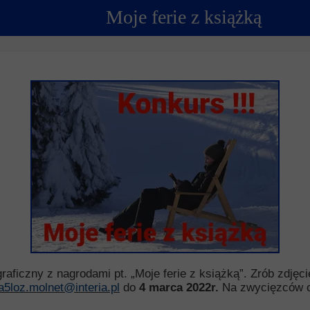
Moje ferie z książką
ncji językowych
 Psychologiczno-Pedagogiczna
Youth For Un
rminy
Ubezpieczenie
Model Internation
krutacji
Wycieczki mi
moyski?
Wymiana pols
elektronicznej
Wymiana polsk
graficzny z nagrodami pt. „Moje ferie z książką”. Zrób zdję
ka5loz.molnet@interia.pl
do
4 marca 2022r.
Na zwycięzców c