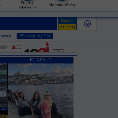
Projekty
t
Akademia Wiedzy
Edukacyjne
Solidarni
z Ukrainą
tnerzy
#Szczepimy Się
KLASA D