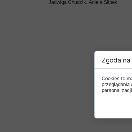
Jadwiga Chudzik, Aniela Ślipek
Przerwy szkolne
Zgoda na 
Cookies to m
przeglądania 
personalizacji