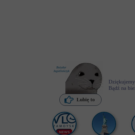
Bożydar
Jagiellończyk
Dziękujemy,
Bądź na bie
P. Kochanowska
Lubię to