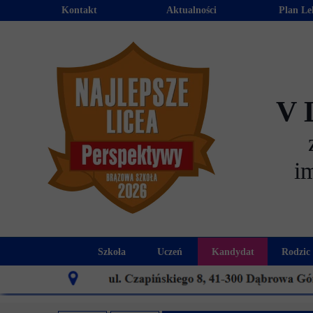
Kontakt
Aktualności
Plan Le
V 
i
Szkoła
Uczeń
Kandydat
Rodzic
Historia szkoły
Kalendarz roku szkolnego
Aktualności dla
Harmo
Patron szkoły
Wymagania edukacyjne
Oferta edu