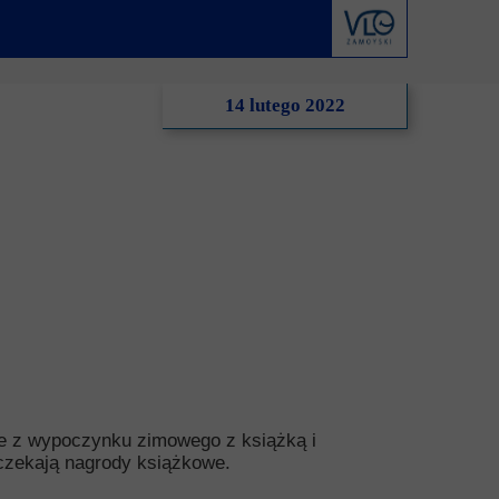
derstanding
Krwiodawstwo
Geneza i idea
al Criminal Court
Młodzi Jałmużnicy
Edycje
14 lutego 2022
ędzynarodowe
Szlachetna paczka
Puchar Prezydenta RP
ko-niemiecka
WOŚP
o-portugalska
cie z wypoczynku zimowego z książką i
zekają nagrody książkowe.