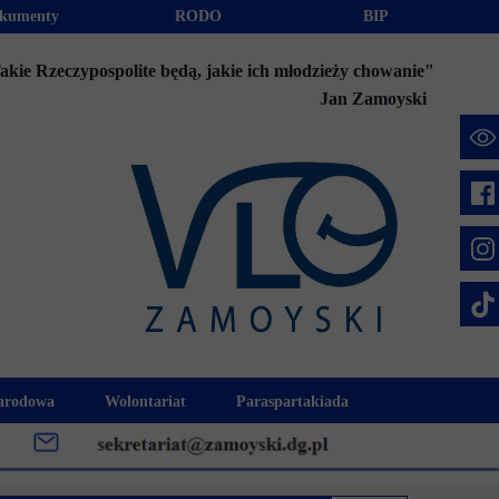
kumenty
RODO
BIP
akie Rzeczypospolite będą, jakie ich młodzieży chowanie"
Jan Zamoyski
e
arodowa
Wolontariat
Paraspartakiada
mus+
Akcje charytatywne
Fundusz Stypendialny "Jesteśmy 
week
Klub Wolontariusza "Jesteśmy z Wami"
Integracja szkolna