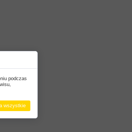
eniu podczas
wisu,
a wszystkie