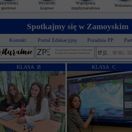
Aktywności
Wycieczki
Współpraca
Wolontaria
sportowe
krajowe
międzynarodowa
Spotkajmy się w Zamoyskim
Kontakt
Portal Edukacyjny
Poradnia PP
Par
KLASA B
KLASA C