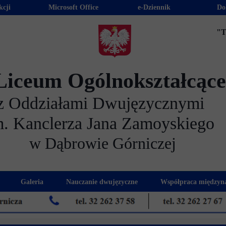
kcji
Microsoft Office
e-Dziennik
Do
"T
Liceum Ogólnokształcąc
z Oddziałami Dwujęzycznymi
m. Kanclerza Jana Zamoyskiego
w Dąbrowie Górniczej
Galeria
Nauczanie dwujęzyczne
Współpraca międzyn
 kandydatów
nogram spotkań z rodzicami
Kadra dwujęzyczna
Eras
kacyjna
Rada Rodziców
Euro