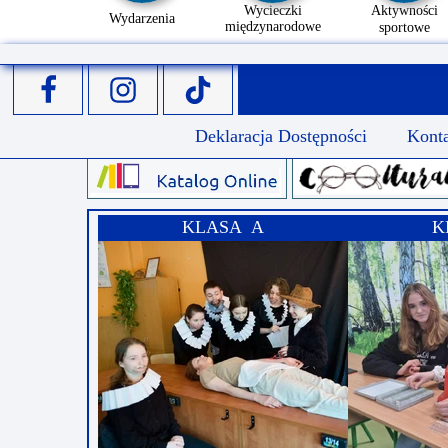
Wycieczki
Aktywności
Wydarzenia
międzynarodowe
sportowe
Deklaracja Dostępności
Kont
KLASA A
K