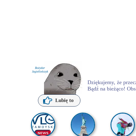
Bożydar
Jagiellończyk
Dziękujemy, że przecz
Bądź na bieżąco! Obs
P. Kochanowska
Lubię to