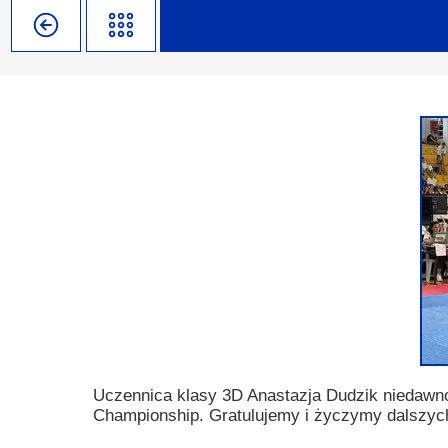
Misja szkoły
Egzaminy i sprawdziany
Sprawdzian kompetencji język
Pomoc Psycholog
Kadra pedagogiczna
Matura
Ważne terminy
Ubezp
Rada Szkoły
Samorząd Szkolny
Regulamin rekrutacji
Sukcesy
Wykaz podręczników
Dlaczego Zamoyski?
Edukator roku
Projekty edukacyjne
System rekrutacji elektronicz
Ambasador Zamoyskiego
Rzecznik Praw Ucznia
Biblioteka szkolna
mLegitymacja
Pedagog i Psycholog
Konkursy, wykłady
Doradca Zawodowy
Gabinet PZiPP
Uczennica klasy 3D Anastazja Dudzik niedawno 
Championship. Gratulujemy i życzymy dalszyc
Wyszukiwarka uczelni