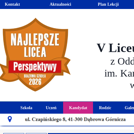
Kontakt
Aktualności
Plan Lekcji
V Lice
z Od
im. Ka
Szkoła
Uczeń
Kandydat
Rodzic
Gale
Historia szkoły
Kalendarz roku szkolnego
Aktualności dla kandydató
Harmonogram sp
Patron szkoły
Wymagania edukacyjne
Oferta edukacyjna
Rada 