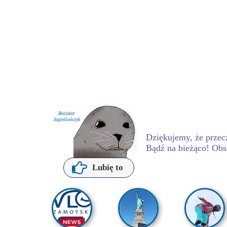
Bożydar
Jagiellończyk
Dziękujemy, że przecz
Bądź na bieżąco! Obs
P. Kochanowska
Lubię to