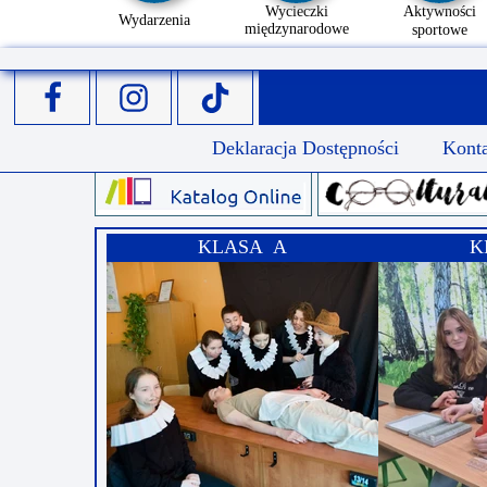
Wycieczki
Aktywności
Wydarzenia
międzynarodowe
sportowe
Deklaracja Dostępności
Kont
KLASA A
K