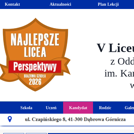
Kontakt
Aktualności
Plan Lekcji
V Lice
z Od
im. Ka
Szkoła
Uczeń
Kandydat
Rodzic
Gale
Historia szkoły
Kalendarz roku szkolnego
Aktualności dla kandydató
Harmonogram sp
Patron szkoły
Wymagania edukacyjne
Oferta edukacyjna
Rada 