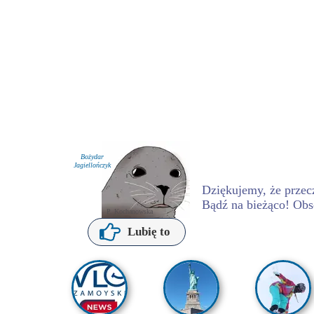
Bożydar
Jagiellończyk
Dziękujemy, że przecz
Bądź na bieżąco! Obs
P. Kochanowska
Lubię to