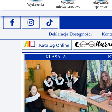
Wycieczki
Aktywności
Wydarzenia
międzynarodowe
sportowe
Deklaracja Dostępności
Kont
KLASA A
K