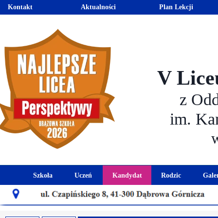
Kontakt
Aktualności
Plan Lekcji
V Lice
z Od
im. Ka
Szkoła
Uczeń
Kandydat
Rodzic
Gale
Historia szkoły
Kalendarz roku szkolnego
Aktualności dla kandydató
Harmonogram sp
Patron szkoły
Wymagania edukacyjne
Oferta edukacyjna
Rada 