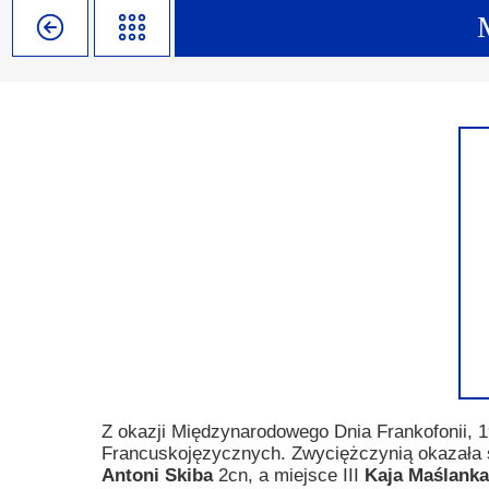
Misja szkoły
Egzaminy i sprawdziany
Sprawdzian kompetencji język
Pomoc Psycholog
Kadra pedagogiczna
Matura
Ważne terminy
Ubezp
Rada Szkoły
Samorząd Szkolny
Regulamin rekrutacji
Sukcesy
Wykaz podręczników
Dlaczego Zamoyski?
Edukator roku
Projekty edukacyjne
System rekrutacji elektronicz
Ambasador Zamoyskiego
Rzecznik Praw Ucznia
Biblioteka szkolna
mLegitymacja
Pedagog i Psycholog
Konkursy, wykłady
Doradca Zawodowy
Gabinet PZiPP
Z okazji Międzynarodowego Dnia Frankofonii, 1
Francuskojęzycznych. Zwyciężczynią okazała
Wyszukiwarka uczelni
Antoni Skiba
2cn, a miejsce III
Kaja Maślanka