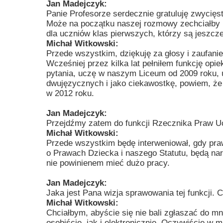
Jan Madejczyk:
Przerwy szkolne
Panie Profesorze serdecznie gratuluję zwycię
Może na początku naszej rozmowy zechciałby P
dla uczniów klas pierwszych, którzy są jeszcz
Michał Witkowski:
Przede wszystkim, dziękuję za głosy i zaufani
Wcześniej przez kilka lat pełniłem funkcję op
pytania, uczę w naszym Liceum od 2009 roku,
dwujęzycznych i jako ciekawostkę, powiem, ż
w 2012 roku.
Jan Madejczyk:
Przejdźmy zatem do funkcji Rzecznika Praw Uc
Michał Witkowski:
Przede wszystkim będę interweniował, gdy praw
o Prawach Dziecka i naszego Statutu, będą nar
nie powinienem mieć dużo pracy.
Jan Madejczyk:
Jaka jest Pana wizja sprawowania tej funkcji.
Michał Witkowski:
Chciałbym, abyście się nie bali zgłaszać do m
osobiście, jak i elektronicznie. Oczywiście w 