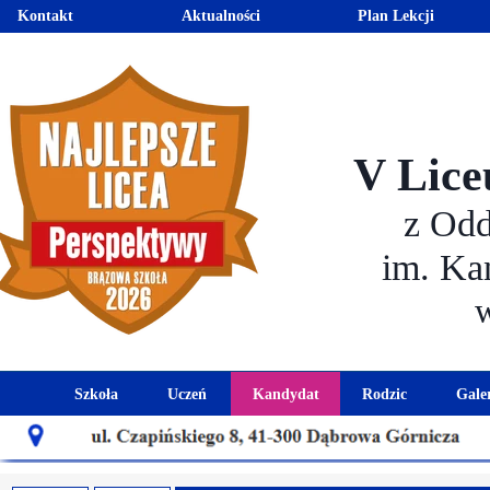
Kontakt
Aktualności
Plan Lekcji
V Lice
z Od
im. Ka
Szkoła
Uczeń
Kandydat
Rodzic
Gale
Historia szkoły
Kalendarz roku szkolnego
Aktualności dla kandydató
Harmonogram sp
Patron szkoły
Wymagania edukacyjne
Oferta edukacyjna
Rada 