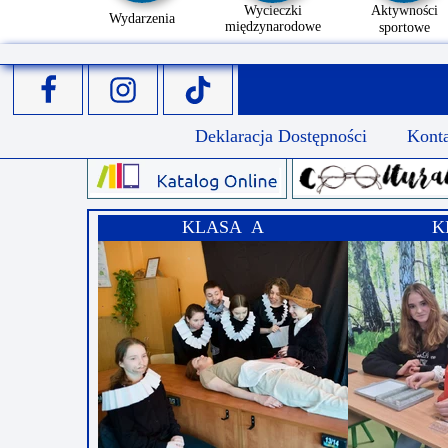
Wycieczki
Aktywności
Wydarzenia
międzynarodowe
sportowe
Deklaracja Dostępności
Kont
KLASA A
K