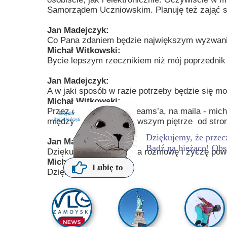
Samorządem Uczniowskim. Planuję też zająć s
Jan Madejczyk:
Co Pana zdaniem będzie największym wyzwan
Michał Witkowski:
Bycie lepszym rzecznikiem niż mój poprzednik 
Jan Madejczyk:
A w jaki sposób w razie potrzeby będzie się 
Michał Witkowski:
Przez dziennik, przez Teams’a, na maila - mic
Bożydar
między parterem, a pierwszym piętrze od stron
Jagiellończyk
Dziękujemy, że przecz
Jan Madejczyk:
Bądź na bieżąco! Obs
Dziękuję Panu bardzo za rozmowę i życzę powo
P. Kochanowska
Michał Witkowski:
Lubię to
Dziękuję.