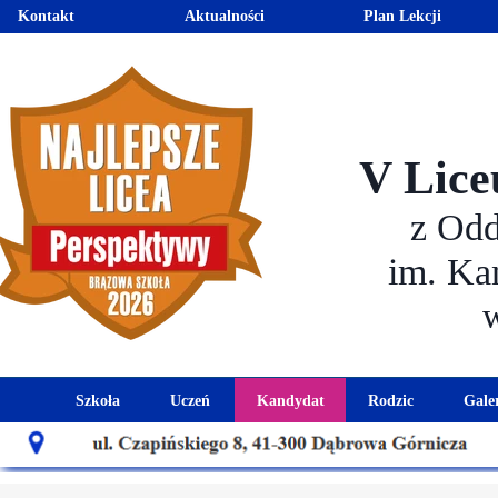
Kontakt
Aktualności
Plan Lekcji
V Lice
z Od
im. Ka
Szkoła
Uczeń
Kandydat
Rodzic
Gale
Historia szkoły
Kalendarz roku szkolnego
Aktualności dla kandydató
Harmonogram sp
Patron szkoły
Wymagania edukacyjne
Oferta edukacyjna
Rada 