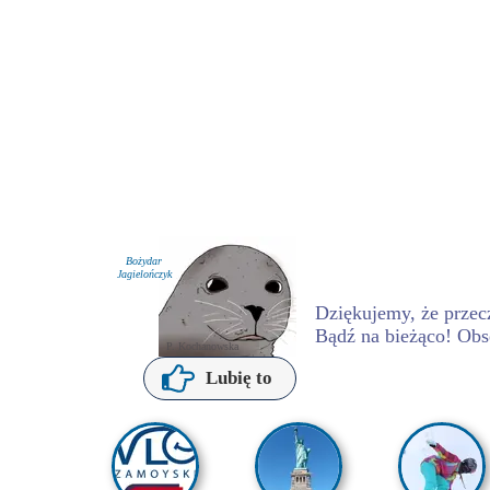
Bożydar
Jagielończyk
Dziękujemy, że przecz
Bądź na bieżąco! Obs
P. Kochanowska
Lubię to