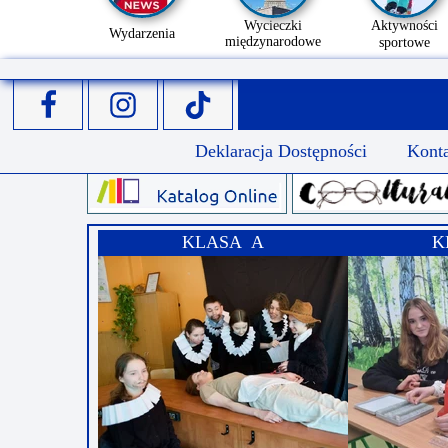
Wycieczki
Aktywności
Wydarzenia
międzynarodowe
sportowe
Deklaracja Dostępności
Kont
KLASA A
K