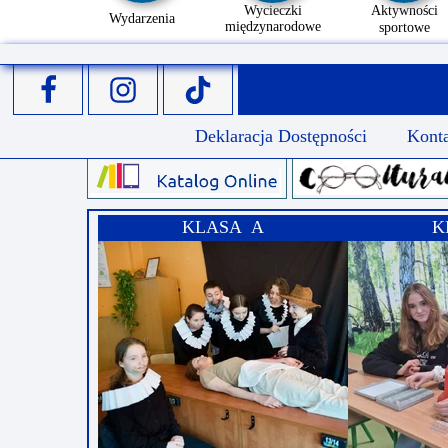
Wycieczki
Aktywności
Wydarzenia
międzynarodowe
sportowe
Deklaracja Dostępności
Kont
KLASA A
K