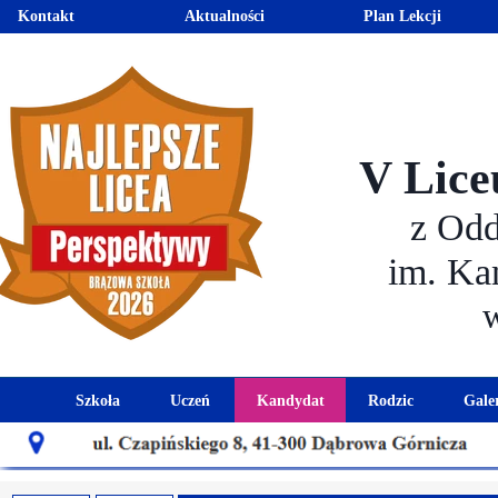
Kontakt
Aktualności
Plan Lekcji
V Lice
z Od
im. Ka
Szkoła
Uczeń
Kandydat
Rodzic
Gale
Historia szkoły
Kalendarz roku szkolnego
Aktualności dla kandydató
Harmonogram sp
Patron szkoły
Wymagania edukacyjne
Oferta edukacyjna
Rada 