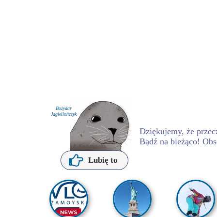
Bożydar
Jagiellończyk
Dziękujemy, że przecz
Bądź na bieżąco! Obs
P. Kochanowska
Lubię to