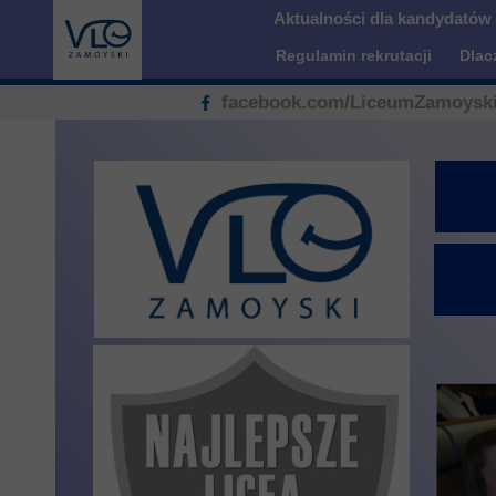
Aktualności dla kandydatów
Misja szkoły
Egzaminy i sprawdziany
Sprawdzian kompetencji język
Pomoc Psycholog
Regulamin rekrutacji
Dlac
Kadra pedagogiczna
Matura
Ważne terminy
Ubezp
facebook.com/LiceumZamoyski
Rada Szkoły
Samorząd Szkolny
Regulamin rekrutacji
Sukcesy
Wykaz podręczników
Dlaczego Zamoyski?
Edukator roku
Projekty edukacyjne
System rekrutacji elektronicz
Ambasador Zamoyskiego
Rzecznik Praw Ucznia
Biblioteka szkolna
mLegitymacja
Pedagog i Psycholog
Konkursy, wykłady
Doradca Zawodowy
Gabinet PZiPP
Wyszukiwarka uczelni