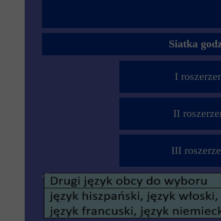
Siatka god
I roszerze
II roszerz
III roszerz