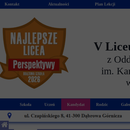
Kontakt
Aktualności
Plan Lekcji
V Lice
z Od
im. Ka
Szkoła
Uczeń
Kandydat
Rodzic
Gale
Historia szkoły
Kalendarz roku szkolnego
Aktualności dla kandydató
Harmonogram sp
Patron szkoły
Wymagania edukacyjne
Oferta edukacyjna
Rada 