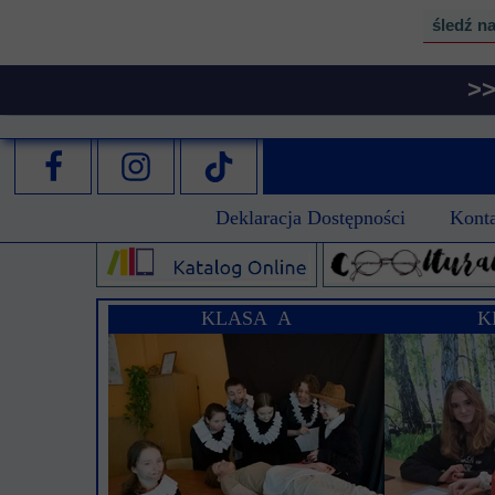
śledź n
>>
Deklaracja Dostępności
Kont
KLASA A
K