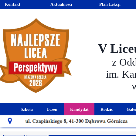
Kontakt
Aktualności
Plan Lekcji
V Lice
z Od
im. Ka
Szkoła
Uczeń
Kandydat
Rodzic
Gale
Historia szkoły
Kalendarz roku szkolnego
Aktualności dla kandydató
Harmonogram sp
Patron szkoły
Wymagania edukacyjne
Oferta edukacyjna
Rada 