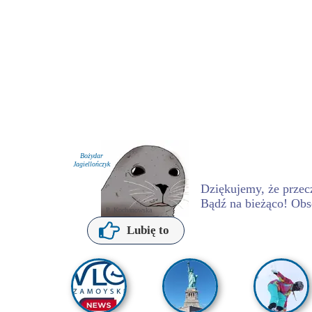
Bożydar
Jagiellończyk
Dziękujemy, że przecz
Bądź na bieżąco! Obs
P. Kochanowska
Lubię to