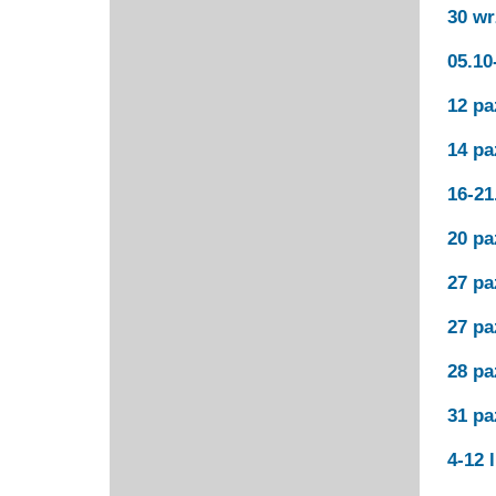
30 wr
Przerwy szkolne
05.10
12 pa
14 pa
16-21
20 pa
27 pa
27 pa
28 pa
31 pa
4-12 