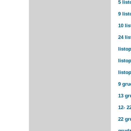
5 lis
9 lis
10 li
24 li
listo
listo
listo
9 gru
13 gr
12- 2
22 gr
grudz