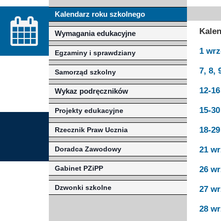
Kalendarz roku szkolnego
Misja szkoły
Egzaminy i sprawdziany
Sprawdzian kompetencji język
Pomoc Psycholog
Kalen
Wymagania edukacyjne
Kadra pedagogiczna
Matura
Ważne terminy
Ubezp
1 wrz
Egzaminy i sprawdziany
Rada Szkoły
Samorząd Szkolny
Regulamin rekrutacji
7, 8,
Samorząd szkolny
Sukcesy
Wykaz podręczników
Dlaczego Zamoyski?
12-16
Wykaz podręczników
Edukator roku
Projekty edukacyjne
System rekrutacji elektronicz
15-30
Projekty edukacyjne
Ambasador Zamoyskiego
Rzecznik Praw Ucznia
18-29
Rzecznik Praw Ucznia
Biblioteka szkolna
mLegitymacja
Doradca Zawodowy
21 wr
Pedagog i Psycholog
Konkursy, wykłady
Gabinet PZiPP
26 wr
Doradca Zawodowy
Dzwonki szkolne
27 wr
Gabinet PZiPP
28 wr
Wyszukiwarka uczelni