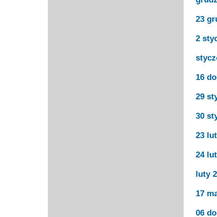
23 gr
2 sty
stycz
16 do
29 st
30 st
23 lu
24 lu
luty 
17 ma
06 do