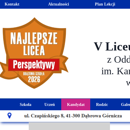
Kontakt
Aktualności
Plan Lekcji
V Lice
z Od
im. Ka
Szkoła
Uczeń
Kandydat
Rodzic
Gale
Historia szkoły
Kalendarz roku szkolnego
Aktualności dla kandydató
Harmonogram sp
Patron szkoły
Wymagania edukacyjne
Oferta edukacyjna
Rada 