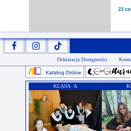
23 cz
Deklaracja Dostępności
Kont
KLASA A
K