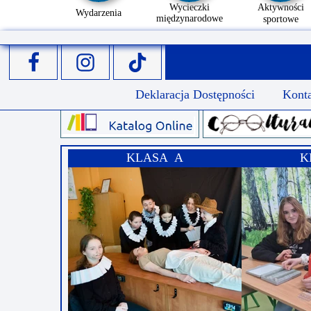
Wycieczki
Aktywności
Wydarzenia
międzynarodowe
sportowe
Deklaracja Dostępności
Kont
KLASA A
K