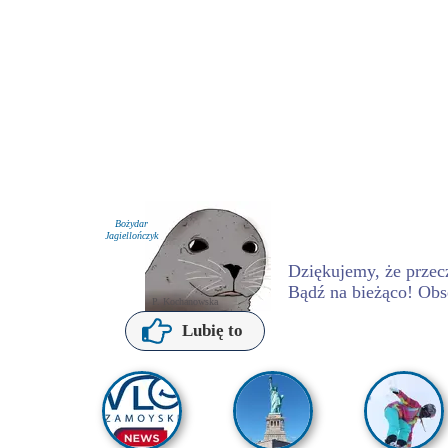
Bożydar
Jagiellończyk
Dziękujemy, że przecz
Bądź na bieżąco! Obs
P. Kochanowska
Lubię to