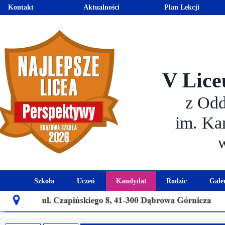
Kontakt
Aktualności
Plan Lekcji
V Lice
z Od
im. Ka
Szkoła
Uczeń
Kandydat
Rodzic
Gale
Historia szkoły
Kalendarz roku szkolnego
Aktualności dla kandydató
Harmonogram sp
Patron szkoły
Wymagania edukacyjne
Oferta edukacyjna
Rada 