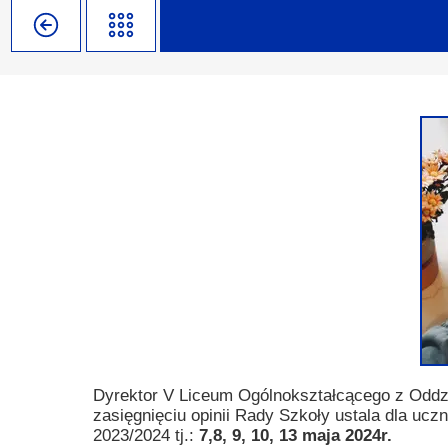
Misja szkoły
Egzaminy i sprawdziany
Sprawdzian kompetencji język
Pomoc Psycholog
Kadra pedagogiczna
Matura
Ważne terminy
Ubezp
Rada Szkoły
Samorząd Szkolny
Regulamin rekrutacji
Sukcesy
Wykaz podręczników
Dlaczego Zamoyski?
Edukator roku
Projekty edukacyjne
System rekrutacji elektronicz
Ambasador Zamoyskiego
Rzecznik Praw Ucznia
Biblioteka szkolna
mLegitymacja
Pedagog i Psycholog
Konkursy, wykłady
Doradca Zawodowy
Gabinet PZiPP
Dyrektor V Liceum Ogólnokształcącego z Oddz
zasięgnięciu opinii Rady Szkoły ustala dla u
Wyszukiwarka uczelni
2023/2024 tj.:
7,8, 9, 10, 13 maja 2024r.