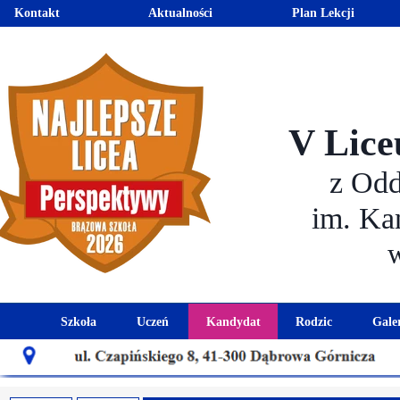
Kontakt
Aktualności
Plan Lekcji
V Lice
z Od
im. Ka
Szkoła
Uczeń
Kandydat
Rodzic
Gale
Historia szkoły
Kalendarz roku szkolnego
Aktualności dla kandydató
Harmonogram sp
Patron szkoły
Wymagania edukacyjne
Oferta edukacyjna
Rada 