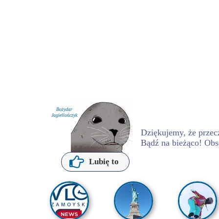
Bożydar
Jagiellończyk
Dziękujemy, że przecz
Bądź na bieżąco! Obs
P. Kochanowska
Lubię to