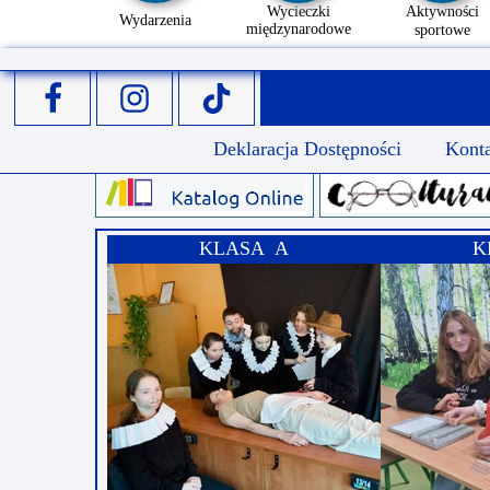
Wycieczki
Aktywności
Wydarzenia
międzynarodowe
sportowe
Deklaracja Dostępności
Kont
KLASA A
K