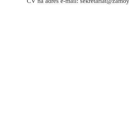
CV na adres e-mail: sekretariat@zamoys
Przerwy szkolne