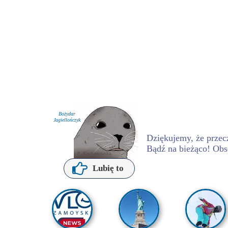
Bożydar
Jagiellończyk
Dziękujemy, że przecz
Bądź na bieżąco! Obs
P. Kochanowska
Lubię to