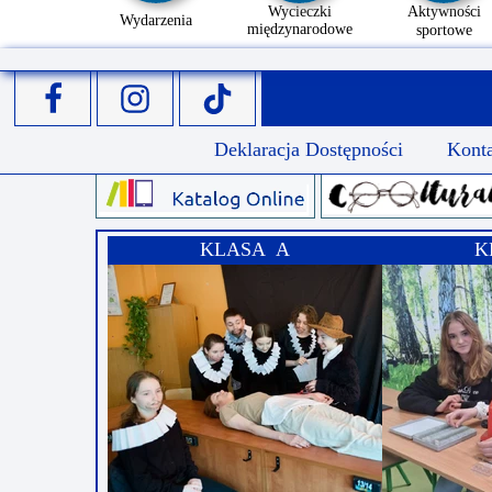
Wycieczki
Aktywności
Wydarzenia
międzynarodowe
sportowe
Deklaracja Dostępności
Kont
KLASA A
K