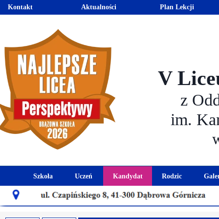
Kontakt
Aktualności
Plan Lekcji
V Lice
z Od
im. Ka
Szkoła
Uczeń
Kandydat
Rodzic
Gale
Historia szkoły
Kalendarz roku szkolnego
Aktualności dla kandydató
Harmonogram sp
Patron szkoły
Wymagania edukacyjne
Oferta edukacyjna
Rada 