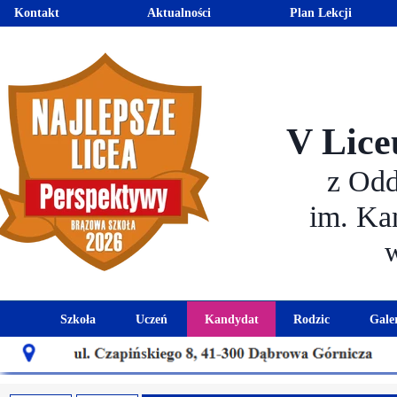
Kontakt
Aktualności
Plan Lekcji
V Lice
z Od
im. Ka
Szkoła
Uczeń
Kandydat
Rodzic
Gale
Historia szkoły
Kalendarz roku szkolnego
Aktualności dla kandydató
Harmonogram sp
Patron szkoły
Wymagania edukacyjne
Oferta edukacyjna
Rada 