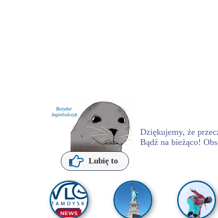
Bożydar
Jagiellończyk
Dziękujemy, że przecz
Bądź na bieżąco! Obs
P. Kochanowska
Lubię to