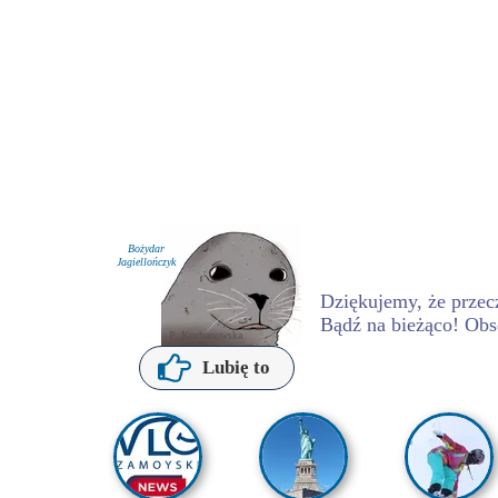
Bożydar
Jagiellończyk
Dziękujemy, że przecz
Bądź na bieżąco! Obs
P. Kochanowska
Lubię to