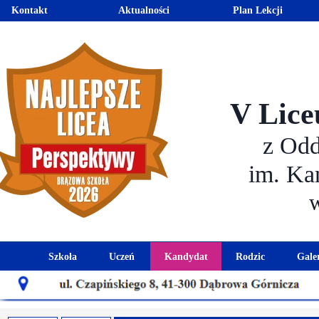
Kontakt
Aktualności
Plan Lekcji
V Lice
z Od
im. Ka
Szkoła
Uczeń
Kandydat
Rodzic
Gale
Historia szkoły
Kalendarz roku szkolnego
Aktualności dla kandydató
Harmonogram sp
Patron szkoły
Wymagania edukacyjne
Oferta edukacyjna
Rada 