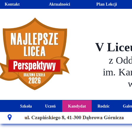
Kontakt
Aktualności
Plan Lekcji
V Lice
z Od
im. Ka
Szkoła
Uczeń
Kandydat
Rodzic
Gale
Historia szkoły
Kalendarz roku szkolnego
Aktualności dla kandydató
Harmonogram sp
Patron szkoły
Wymagania edukacyjne
Oferta edukacyjna
Rada 