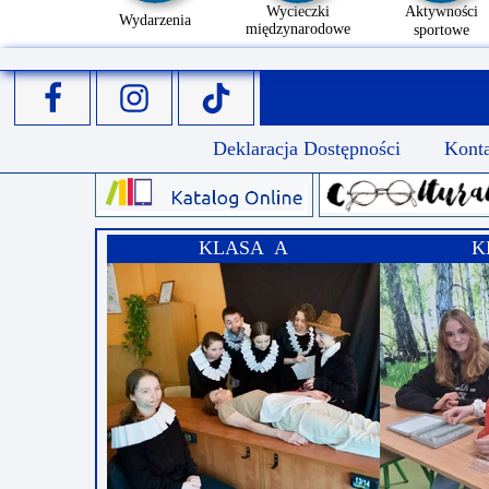
Wycieczki
Aktywności
Wydarzenia
międzynarodowe
sportowe
Deklaracja Dostępności
Kont
KLASA A
K