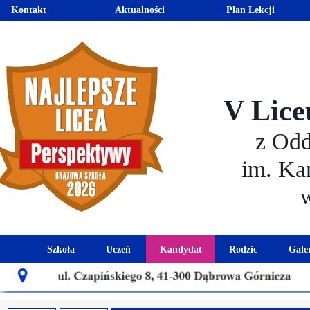
Kontakt
Aktualności
Plan Lekcji
V Lice
z Od
im. Ka
Szkoła
Uczeń
Kandydat
Rodzic
Gale
Historia szkoły
Kalendarz roku szkolnego
Aktualności dla kandydató
Harmonogram sp
Patron szkoły
Wymagania edukacyjne
Oferta edukacyjna
Rada 