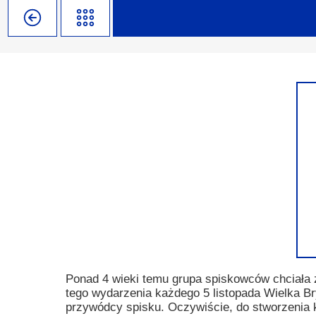
Misja szkoły
Egzaminy i sprawdziany
Sprawdzian kompetencji język
Pomoc Psycholog
Kadra pedagogiczna
Matura
Ważne terminy
Ubezp
Rada Szkoły
Samorząd Szkolny
Regulamin rekrutacji
Sukcesy
Wykaz podręczników
Dlaczego Zamoyski?
Edukator roku
Projekty edukacyjne
System rekrutacji elektronicz
Ambasador Zamoyskiego
Rzecznik Praw Ucznia
Biblioteka szkolna
mLegitymacja
Pedagog i Psycholog
Konkursy, wykłady
Doradca Zawodowy
Gabinet PZiPP
Ponad 4 wieki temu grupa spiskowców chciała z
tego wydarzenia każdego 5 listopada Wielka Br
Wyszukiwarka uczelni
przywódcy spisku. Oczywiście, do stworzenia 