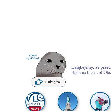
Bożydar
Jagiellończyk
Dziękujemy, że przecz
Bądź na bieżąco! Obs
P. Kochanowska
Lubię to