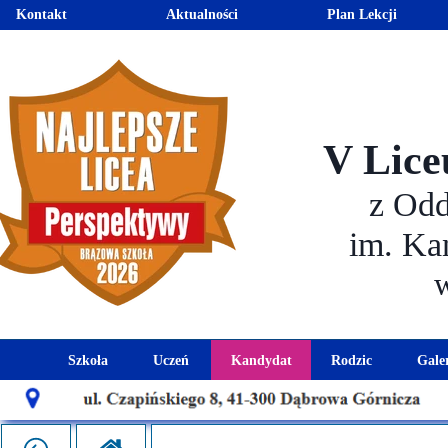
Kontakt
Aktualności
Plan Lekcji
V Lice
z Od
im. Ka
Szkoła
Uczeń
Kandydat
Rodzic
Gale
Historia szkoły
Kalendarz roku szkolnego
Aktualności dla kandydató
Harmonogram sp
Patron szkoły
Wymagania edukacyjne
Oferta edukacyjna
Rada 