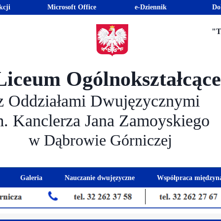
kcji
Microsoft Office
e-Dziennik
Do
"T
Liceum Ogólnokształcąc
z Oddziałami Dwujęzycznymi
m. Kanclerza Jana Zamoyskiego
w Dąbrowie Górniczej
Galeria
Nauczanie dwujęzyczne
Współpraca międzyn
 kandydatów
nogram spotkań z rodzicami
Kadra dwujęzyczna
Eras
kacyjna
Rada Rodziców
Euro