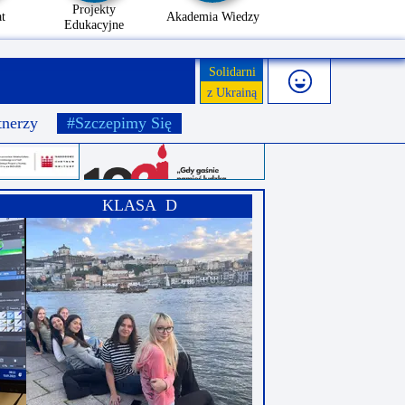
Projekty
t
Akademia Wiedzy
Edukacyjne
Solidarni
z Ukrainą
tnerzy
#Szczepimy Się
KLASA D