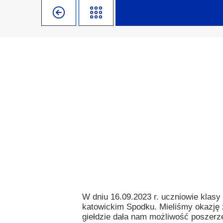
Misja szkoły
Egzaminy i sprawdziany
Sprawdzian kompete
Pomoc
Kadra pedagogiczna
Matura
Ważne te
Rada Szkoły
Samorząd Szkolny
Regulamin re
Sukcesy
Wykaz podręczników
Dlaczego Za
Edukator roku
Projekty edukacyjne
System rekrutacji 
Ambasador Zamoyskiego
Rzecznik Praw Ucznia
Biblioteka szkolna
mLegitymacja
Pedagog i Psycholog
Konkursy, wykłady
Doradca Zawodowy
Gabinet PZiPP
W dniu 16.09.2023 r. uczniowie klasy
katowickim Spodku. Mieliśmy okazję
Wyszukiwarka uczelni
giełdzie dała nam możliwość poszerze