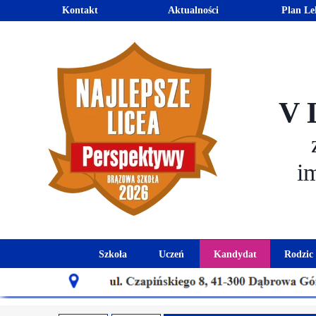
Kontakt
Aktualności
Plan Le
V 
i
Szkoła
Uczeń
Kandydat
Rodzic
Historia szkoły
Kalendarz roku szkolnego
Aktualności dla
Harmo
Patron szkoły
Wymagania edukacyjne
Oferta edu