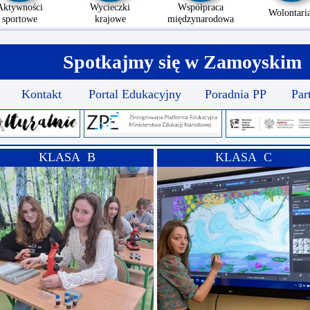
Aktywności
Wycieczki
Współpraca
Wolontaria
sportowe
krajowe
międzynarodowa
Spotkajmy się w Zamoyskim
Kontakt
Portal Edukacyjny
Poradnia PP
Par
KLASA B
KLASA C