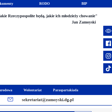
kumenty
RODO
BIP
akie Rzeczypospolite będą, jakie ich młodzieży chowanie"
Jan Zamoyski
e
arodowa
Wolontariat
Paraspartakiada
mus+
Akcje charytatywne
Fundusz Stypendialny "Jesteśmy 
week
Klub Wolontariusza "Jesteśmy z Wami"
Integracja szkolna