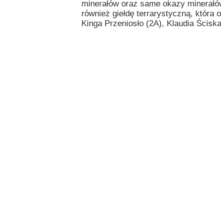
minerałów oraz same okazy minerałów
Przerwy szkolne
również giełdę terrarystyczną, która
Kinga Przeniosło (2A), Klaudia Ściska