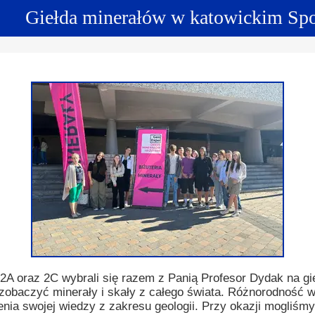
Giełda minerałów w katowickim Sp
ncji językowych
 Psychologiczno-Pedagogiczna
Youth For Un
rminy
Ubezpieczenie
Model Internation
krutacji
Wycieczki mi
moyski?
Wymiana pols
elektronicznej
Wymiana polsk
 2A oraz 2C wybrali się razem z Panią Profesor Dydak na gi
 zobaczyć minerały i skały z całego świata. Różnorodność
nia swojej wiedzy z zakresu geologii. Przy okazji mogliśm