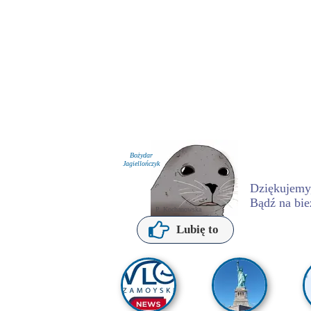
Bożydar
Jagiellończyk
Dziękujemy,
Bądź na bie
P. Kochanowska
Lubię to