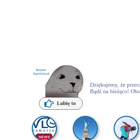
Bożydar
Jagiellończyk
Dziękujemy, że przecz
Bądź na bieżąco! Obs
P. Kochanowska
Lubię to