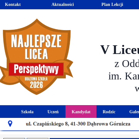
Kontakt
Aktualności
Plan Lekcji
V Lice
z Od
im. Ka
Szkoła
Uczeń
Kandydat
Rodzic
Gale
Historia szkoły
Kalendarz roku szkolnego
Aktualności dla kandydató
Harmonogram sp
Patron szkoły
Wymagania edukacyjne
Oferta edukacyjna
Rada 