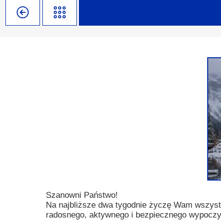
Misja szkoły
Egzaminy i sprawdziany
Sprawdzian kompetencji język
Pomoc Psycholog
Kadra pedagogiczna
Matura
Ważne terminy
Ubezp
Rada Szkoły
Samorząd Szkolny
Regulamin rekrutacji
Sukcesy
Wykaz podręczników
Dlaczego Zamoyski?
Edukator roku
Projekty edukacyjne
System rekrutacji elektronicz
Ambasador Zamoyskiego
Rzecznik Praw Ucznia
Biblioteka szkolna
mLegitymacja
Pedagog i Psycholog
Konkursy, wykłady
Doradca Zawodowy
Gabinet PZiPP
Szanowni Państwo!
Na najbliższe dwa tygodnie życzę Wam wszys
Wyszukiwarka uczelni
radosnego, aktywnego i bezpiecznego wypoczy