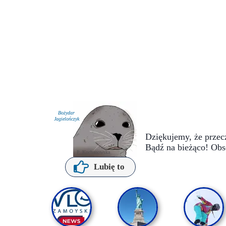
Bożydar
Jagielończyk
Dziękujemy, że przecz
Bądź na bieżąco! Obs
P. Kochanowska
Lubię to