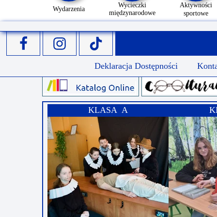
Wycieczki
Aktywności
Wydarzenia
międzynarodowe
sportowe
Deklaracja Dostępności
Kont
KLASA A
K