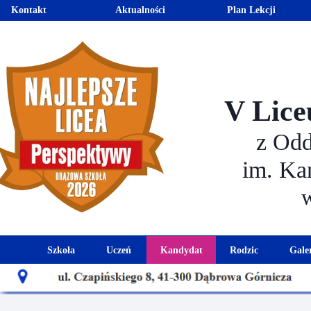
Kontakt
Aktualności
Plan Lekcji
V Lice
z Od
im. Ka
Szkoła
Uczeń
Kandydat
Rodzic
Gale
Historia szkoły
Kalendarz roku szkolnego
Aktualności dla kandydató
Harmonogram sp
Patron szkoły
Wymagania edukacyjne
Oferta edukacyjna
Rada 